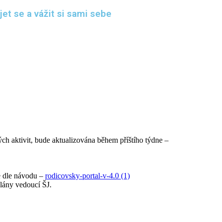
et se a vážit si sami sebe
ch aktivit, bude aktualizována během příštího týdne –
te dle návodu –
rodicovsky-portal-v-4.0 (1)
slány vedoucí ŠJ.