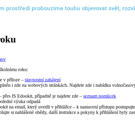
prostředí probouzíme touhu objevovat svět, rozvíj
roku
mov
 školnímu roku:
e v příloze –
slavnostní zahájení
doplněn i zde na webových stránkách. Najdete zde i nabídku volnočasový
 přes IS Edookit, případně je najdete zde –
seznam pomůcek
dpolední výuka odpadá
it na email, který uvedli v přihlášce – k nastavení přístupu postupuj
olujte si nahlášené obědy, další instrukce a pokyny k přihlášení byly za