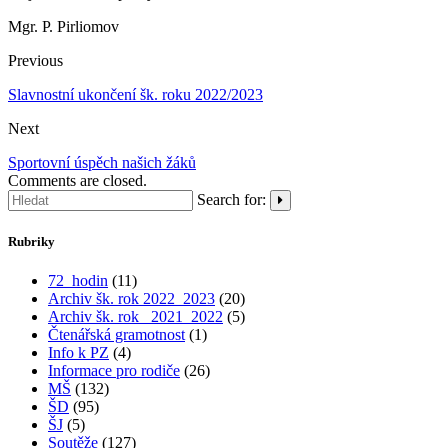
Mgr. P. Pirliomov
Previous
Slavnostní ukončení šk. roku 2022/2023
Next
Sportovní úspěch našich žáků
Comments are closed.
Search for:
Rubriky
72_hodin
(11)
Archiv šk. rok 2022_2023
(20)
Archiv šk. rok_ 2021_2022
(5)
Čtenářská gramotnost
(1)
Info k PZ
(4)
Informace pro rodiče
(26)
MŠ
(132)
ŠD
(95)
ŠJ
(5)
Soutěže
(127)