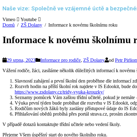
Naše vize: Společně ve vzájemné úctě a bezpečném 
Vimeo
Youtube
Domů
ZŠ Dolany
Informace k novému školnímu roku
Informace k novému školnímu 
29 srpna, 2023
Informace pro rodiče
,
ZŠ Dolany
od
Petr Pirlio
Vážení rodiče, žáci, zasíláme několik důležitých informací k novému
Slavností zahájení a první školní den proběhne dle informací zd
Rozvrh hodin na příští školní rok najdete v IS Edookit, bude 
https://www.zsdolany.cz/tridy-vyuka-krouzky/
Seznamy pomůcek Vám zašlou třídní učitelé, pokud je nemáte –
Výuka první týden bude probíhat dle rozvrhu v IS Edookit, o
Rodičům nových žáků byly zaslány přístupové údaje do IS Edook
Přihlašování obědů probíhá přes portál strava.cz, prosím zkontr
V případě dotazů kontaktujte třídní učitele nebo vedení školy.
Přejeme Všem úspěšný start do nového školního roku.