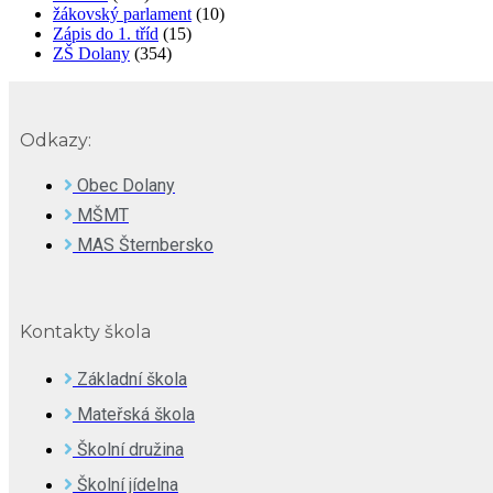
žákovský parlament
(10)
Zápis do 1. tříd
(15)
ZŠ Dolany
(354)
Odkazy:
Obec Dolany
MŠMT
MAS Šternbersko
Kontakty škola
Základní škola
Mateřská škola
Školní družina
Školní jídelna