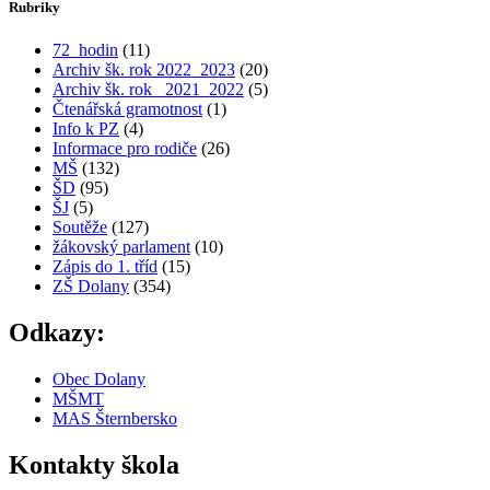
Rubriky
72_hodin
(11)
Archiv šk. rok 2022_2023
(20)
Archiv šk. rok_ 2021_2022
(5)
Čtenářská gramotnost
(1)
Info k PZ
(4)
Informace pro rodiče
(26)
MŠ
(132)
ŠD
(95)
ŠJ
(5)
Soutěže
(127)
žákovský parlament
(10)
Zápis do 1. tříd
(15)
ZŠ Dolany
(354)
Odkazy:
Obec Dolany
MŠMT
MAS Šternbersko
Kontakty škola