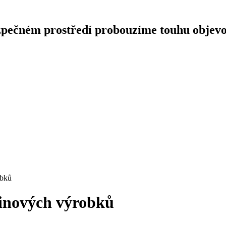
pečném prostředí probouzíme touhu objevovat
obků
tinových výrobků