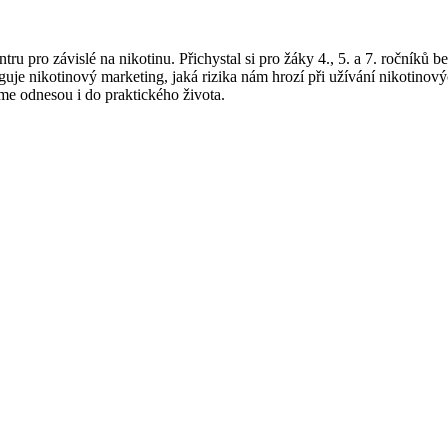
ntru pro závislé na nikotinu. Přichystal si pro žáky 4., 5. a 7. ročník
unguje nikotinový marketing, jaká rizika nám hrozí při užívání nikoti
áme odnesou i do praktického života.