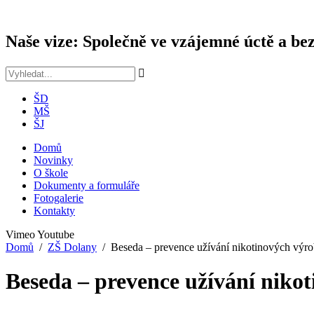
Naše vize: Společně ve vzájemné úctě a bez
ŠD
MŠ
ŠJ
Domů
Novinky
O škole
Dokumenty a formuláře
Fotogalerie
Kontakty
Vimeo
Youtube
Domů
ZŠ Dolany
Beseda – prevence užívání nikotinových výr
Beseda – prevence užívání niko