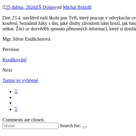
25 dubna, 2024
ZŠ Dolany
od
Michal Brázdil
Dne 23.4. navštívil naši školu pan Tylš, který pracuje v odvykacím ce
kouření. Seznámil žáky s tím, jaké druhy závislosti nám hrozí, jak f
setkat. Žáci se dozvěděli spoustu přínosných informací, které si douf
Mgr. Silvie Endlicherová
Previous
Korálkování
Next
Turnaj ve vybíjené
Comments are closed.
Search for: