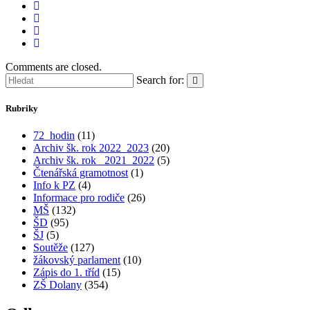
Comments are closed.
Search for:
Rubriky
72_hodin
(11)
Archiv šk. rok 2022_2023
(20)
Archiv šk. rok_ 2021_2022
(5)
Čtenářská gramotnost
(1)
Info k PZ
(4)
Informace pro rodiče
(26)
MŠ
(132)
ŠD
(95)
ŠJ
(5)
Soutěže
(127)
žákovský parlament
(10)
Zápis do 1. tříd
(15)
ZŠ Dolany
(354)