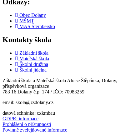
Odkazy:
Obec Dolany
MŠMT
MAS Šternbersko
Kontakty škola
Základní škola
Mateřská škola
Školní družina
Školní jídelna
Základní škola a Mateřská škola Aloise Štěpánka, Dolany,
příspěvková organizace
783 16 Dolany č.p. 174 / IČO: 70983259
email: skola@zsdolany.cz
datová schránka: cxkmbau
GDPR: informace
Prohlášení o přístupnosti
Povinně zveřejňované informace