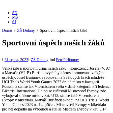
ŠD
MŠ
ŠJ
Domů
ZŠ Dolany
Sportovní úspěch našich žáků
Sportovní úspěch našich žáků
31 srpna, 2023
ZŠ Dolany
od
Petr Pirliomov
Veliká píle a sportovní dřina našich žáků – sourozenců Josefa (V. A)
a Matyáše (VI. B) Buriánkových byla letos korunována velkými
úspěchy. Josef Buriánek vybojoval na Světových hrách mládeže-
UCI Trials World Youth Games 2023 druhé místo v kategorii
Poussin a stal se tak Vícemistrem světa v dané kategorii. Při federaci
Biketrial International Union se zúčastnil Mistrovství Evropy, zde
vybojoval stříbrné místo v kat. U12, stal se také Vícemistrem
Evropy v biketrialu. Matyáš Buriánek skončil na UCI Trials World
Youth Games 2023 na 14. příčce. Mistrovství Evropy v biketrialu
pro něj dopadlo na výbornou a stal se Mistrem Evropy v kat. U14.