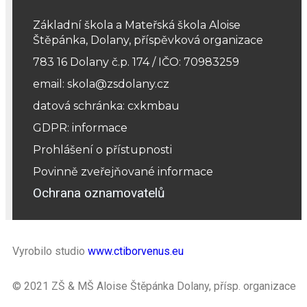
Základní škola a Mateřská škola Aloise
Štěpánka, Dolany, příspěvková organizace
783 16 Dolany č.p. 174 / IČO: 70983259
email: skola@zsdolany.cz
datová schránka: cxkmbau
GDPR: informace
Prohlášení o přístupnosti
Povinně zveřejňované informace
Ochrana oznamovatelů
Vyrobilo studio
www.ctiborvenus.eu
© 2021 ZŠ & MŠ Aloise Štěpánka Dolany, přísp. organizace