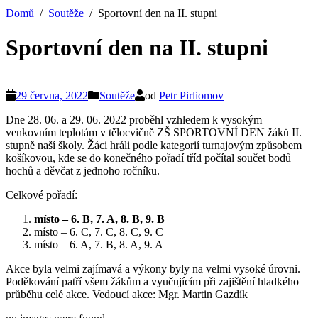
Domů
Soutěže
Sportovní den na II. stupni
Sportovní den na II. stupni
29 června, 2022
Soutěže
od
Petr Pirliomov
Dne 28. 06. a 29. 06. 2022 proběhl vzhledem k vysokým
venkovním teplotám v tělocvičně ZŠ SPORTOVNÍ DEN žáků II.
stupně naší školy. Žáci hráli podle kategorií turnajovým způsobem
košíkovou, kde se do konečného pořadí tříd počítal součet bodů
hochů a děvčat z jednoho ročníku.
Celkové pořadí:
místo – 6. B, 7. A, 8. B, 9. B
místo – 6. C, 7. C, 8. C, 9. C
místo – 6. A, 7. B, 8. A, 9. A
Akce byla velmi zajímavá a výkony byly na velmi vysoké úrovni.
Poděkování patří všem žákům a vyučujícím při zajištění hladkého
průběhu celé akce. Vedoucí akce: Mgr. Martin Gazdík