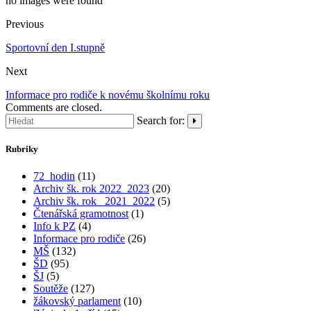
no images were found
Previous
Sportovní den I.stupně
Next
Informace pro rodiče k novému školnímu roku
Comments are closed.
Search for:
Rubriky
72_hodin
(11)
Archiv šk. rok 2022_2023
(20)
Archiv šk. rok_ 2021_2022
(5)
Čtenářská gramotnost
(1)
Info k PZ
(4)
Informace pro rodiče
(26)
MŠ
(132)
ŠD
(95)
ŠJ
(5)
Soutěže
(127)
žákovský parlament
(10)