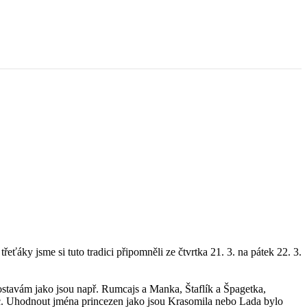
ky jsme si tuto tradici připomněli ze čtvrtka 21. 3. na pátek 22. 3.
postavám jako jsou např. Rumcajs a Manka, Štaflík a Špagetka,
oc. Uhodnout jména princezen jako jsou Krasomila nebo Lada bylo