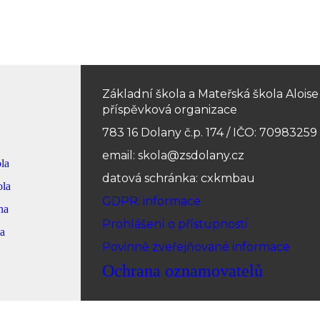
Základní škola a Mateřská škola Alois
příspěvková organizace
783 16 Dolany č.p. 174 / IČO: 70983259
email: skola@zsdolany.cz
la
datová schránka: cxkmbau
ola
GDPR: informace
na
Prohlášení o přístupnosti
na
Povinně zveřejňované informace
Ochrana oznamovatelů