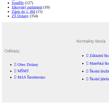
Soutěže
(127)
žákovský parlament
(10)
Zápis do 1. tříd
(15)
ZŠ Dolany
(354)
Kontakty škola
Odkazy:
Základní ško
Mateřská šk
Obec Dolany
MŠMT
Školní druži
MAS Šternbersko
Školní jídel