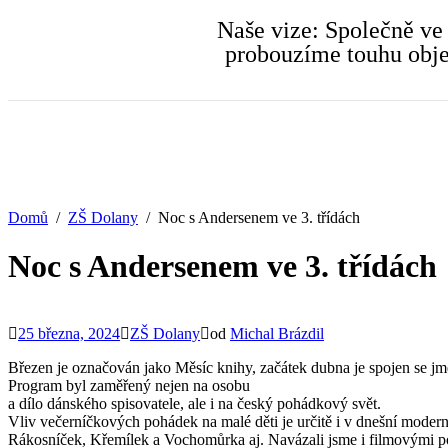
Naše vize: Společně ve
probouzíme touhu objev
Domů
ZŠ Dolany
Noc s Andersenem ve 3. třídách
Noc s Andersenem ve 3. třídách
25 března, 2024
ZŠ Dolany
od
Michal Brázdil
Březen je označován jako Měsíc knihy, začátek dubna je spojen se jm
Program byl zaměřený nejen na osobu
a dílo dánského spisovatele, ale i na český pohádkový svět.
Vliv večerníčkových pohádek na malé děti je určitě i v dnešní modern
Rákosníček, Křemílek a Vochomůrka aj. Navázali jsme i filmovými po