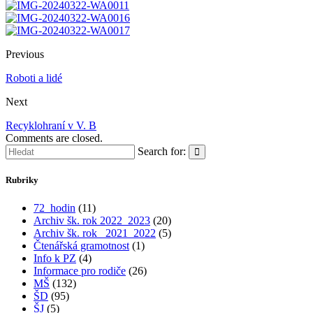
Previous
Roboti a lidé
Next
Recyklohraní v V. B
Comments are closed.
Search for:
Rubriky
72_hodin
(11)
Archiv šk. rok 2022_2023
(20)
Archiv šk. rok_ 2021_2022
(5)
Čtenářská gramotnost
(1)
Info k PZ
(4)
Informace pro rodiče
(26)
MŠ
(132)
ŠD
(95)
ŠJ
(5)