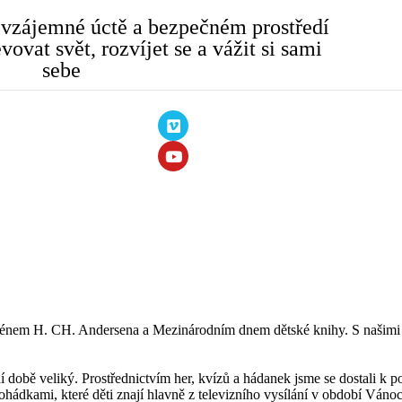
 vzájemné úctě a bezpečném prostředí
ovat svět, rozvíjet se a vážit si sami
sebe
énem H. CH. Andersena a Mezinárodním dnem dětské knihy. S našimi třeťá
í době veliký. Prostřednictvím her, kvízů a hádanek jsme se dostali k 
hádkami, které děti znají hlavně z televizního vysílání v období Ván