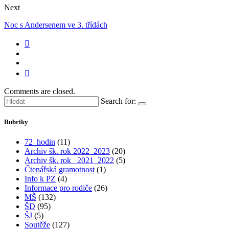
Next
Noc s Andersenem ve 3. třídách
Comments are closed.
Search for:
Rubriky
72_hodin
(11)
Archiv šk. rok 2022_2023
(20)
Archiv šk. rok_ 2021_2022
(5)
Čtenářská gramotnost
(1)
Info k PZ
(4)
Informace pro rodiče
(26)
MŠ
(132)
ŠD
(95)
ŠJ
(5)
Soutěže
(127)