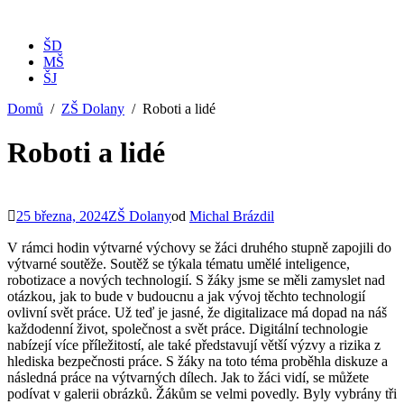
ŠD
MŠ
ŠJ
Domů
ZŠ Dolany
Roboti a lidé
Roboti a lidé
25 března, 2024
ZŠ Dolany
od
Michal Brázdil
V rámci hodin výtvarné výchovy se žáci druhého stupně zapojili do
výtvarné soutěže. Soutěž se týkala tématu umělé inteligence,
robotizace a nových technologií. S žáky jsme se měli zamyslet nad
otázkou, jak to bude v budoucnu a jak vývoj těchto technologií
ovlivní svět práce. Už teď je jasné, že digitalizace má dopad na náš
každodenní život, společnost a svět práce. Digitální technologie
nabízejí více příležitostí, ale také představují větší výzvy a rizika z
hlediska bezpečnosti práce. S žáky na toto téma proběhla diskuze a
následná práce na výtvarných dílech. Jak to žáci vidí, se můžete
podívat v galerii obrázků. Žákům se velmi povedly. Byly vybrány tři