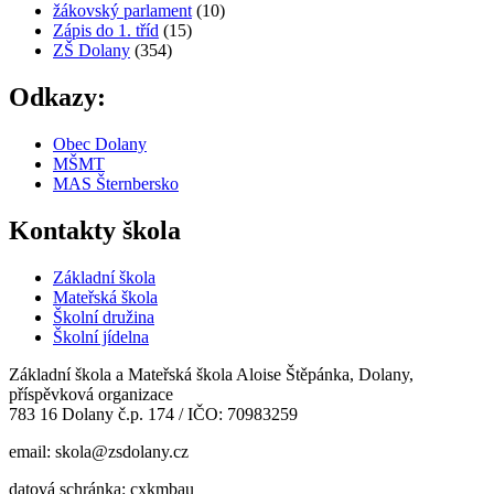
žákovský parlament
(10)
Zápis do 1. tříd
(15)
ZŠ Dolany
(354)
Odkazy:
Obec Dolany
MŠMT
MAS Šternbersko
Kontakty škola
Základní škola
Mateřská škola
Školní družina
Školní jídelna
Základní škola a Mateřská škola Aloise Štěpánka, Dolany,
příspěvková organizace
783 16 Dolany č.p. 174 / IČO: 70983259
email: skola@zsdolany.cz
datová schránka: cxkmbau