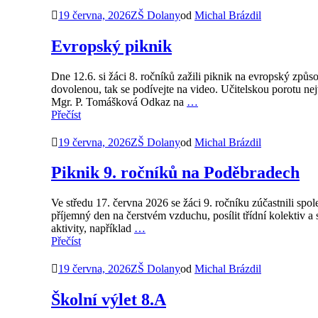
19 června, 2026
ZŠ Dolany
od
Michal Brázdil
Evropský piknik
Dne 12.6. si žáci 8. ročníků zažili piknik na evropský způs
dovolenou, tak se podívejte na video. Učitelskou porotu ne
Mgr. P. Tomášková Odkaz na
…
Přečíst
19 června, 2026
ZŠ Dolany
od
Michal Brázdil
Piknik 9. ročníků na Poděbradech
Ve středu 17. června 2026 se žáci 9. ročníku zúčastnili spo
příjemný den na čerstvém vzduchu, posílit třídní kolektiv a
aktivity, například
…
Přečíst
19 června, 2026
ZŠ Dolany
od
Michal Brázdil
Školní výlet 8.A