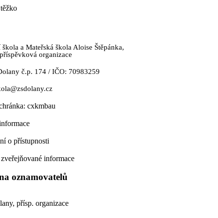
 těžko
 škola a Mateřská škola Aloise Štěpánka,
příspěvková organizace
Dolany č.p. 174 / IČO: 70983259
kola@zsdolany.cz
schránka: cxkmbau
nformace
ní o přístupnosti
 zveřejňované informace
na oznamovatelů
ny, přísp. organizace