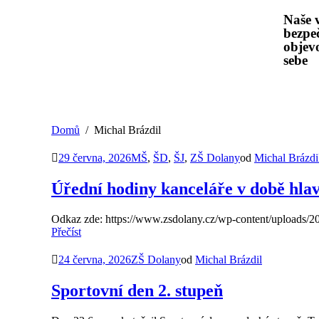
Naše v
bezpe
objevo
sebe
Domů
Michal Brázdil
29 června, 2026
MŠ
,
ŠD
,
ŠJ
,
ZŠ Dolany
od
Michal Brázdi
Úřední hodiny kanceláře v době hla
Odkaz zde: https://www.zsdolany.cz/wp-content/uploads/2
Přečíst
24 června, 2026
ZŠ Dolany
od
Michal Brázdil
Sportovní den 2. stupeň