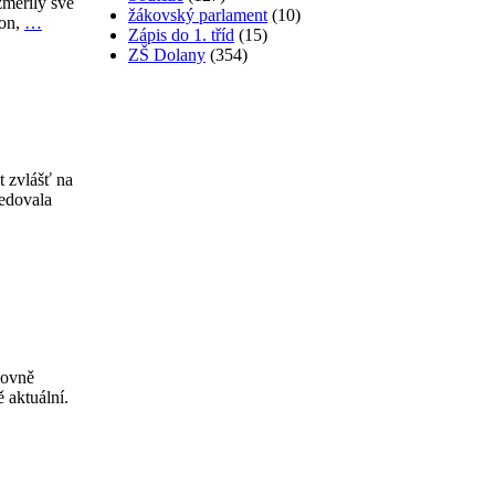
změřily své
žákovský parlament
(10)
ton,
…
Zápis do 1. tříd
(15)
ZŠ Dolany
(354)
t zvlášť na
ledovala
lovně
 aktuální.