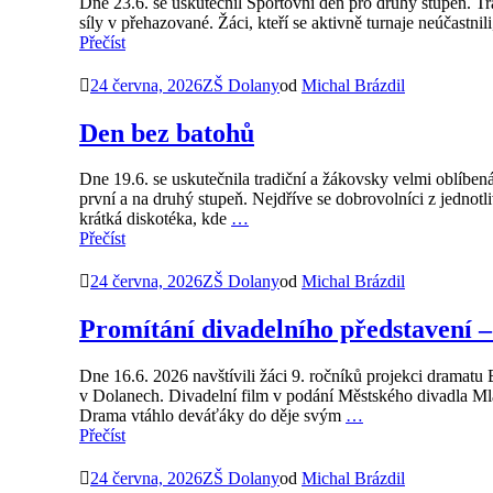
Dne 23.6. se uskutečnil Sportovní den pro druhý stupeň. Tradi
síly v přehazované. Žáci, kteří se aktivně turnaje neúčastni
Přečíst
24 června, 2026
ZŠ Dolany
od
Michal Brázdil
Den bez batohů
Dne 19.6. se uskutečnila tradiční a žákovsky velmi oblíbená
první a na druhý stupeň. Nejdříve se dobrovolníci z jednotl
krátká diskotéka, kde
…
Přečíst
24 června, 2026
ZŠ Dolany
od
Michal Brázdil
Promítání divadelního představení –
Dne 16.6. 2026 navštívili žáci 9. ročníků projekci dramatu
v Dolanech. Divadelní film v podání Městského divadla Mlad
Drama vtáhlo deváťáky do děje svým
…
Přečíst
24 června, 2026
ZŠ Dolany
od
Michal Brázdil