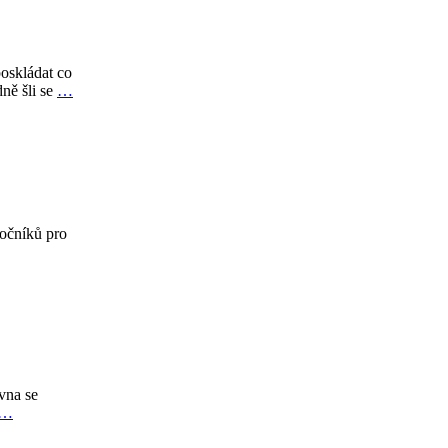
poskládat co
ně šli se
…
ročníků pro
vna se
…