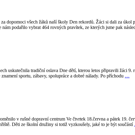
 za dopomoci všech žáků naší školy Den rekordů. Žáci si dali za úkol 
 nám podařilo vybrat 464 rovných pravítek, ze kterých jsme pak násled
h uskutečnila tradiční oslava Dne dětí, kterou letos připravili žáci 9. 
ve znamení sportu, zábavy, spolupráce a dobré nálady. Po příchodu
…
proměnilo v rušné dopravní centrum Ve čtvrtek 18.června a pátek 19. čer
iště. Děti ze školní družiny si totiž vyzkoušely, jaké to je být součástí