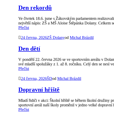
Den rekordů
Ve čtvrtek 18.6. jsme s Žákovským parlamentem realizovali
největší nápis: ZŠ a MŠ Aloise Štěpánka Dolany. Celkem se
Přečíst
24 června, 2026
ZŠ Dolany
od
Michal Brázdil
Den dětí
V pondělí 22. června 2026 se ve sportovním areálu v Dolanec
své mladší spolužáky z 1. až 8. ročníku. Celý den se nesl 
Přečíst
24 června, 2026
ŠD
od
Michal Brázdil
Dopravní hřiště
Mladí řidiči v akci: Školní hřiště se během školní družiny 
sportovní areál naší školy proměnil v jedno velké dopravní hř
Přečíst