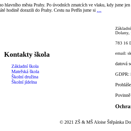
šeho hlavního města Prahy. Po úvodních zmatcích ve vlaku, kdy jsme jen
té hodině dorazili do Prahy. Cestu na Petřín jsme si
…
Základní
Dolany, 
783 16 
Kontakty škola
email: s
datová 
Základní škola
Mateřská škola
GDPR: i
Školní družina
Školní jídelna
Prohláše
Povinně
Ochra
© 2021 ZŠ & MŠ Aloise Štěpánka Dola