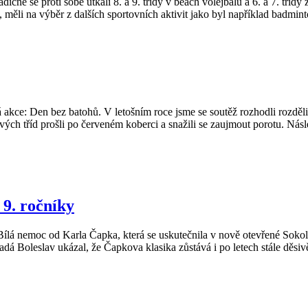
čně se proti sobě utkali 8. a 9. třídy v beach volejbalu a 6. a 7. třídy 
li, měli na výběr z dalších sportovních aktivit jako byl například badmin
 akce: Den bez batohů. V letošním roce jsme se soutěž rozhodli rozděli
ivých tříd prošli po červeném koberci a snažili se zaujmout porotu. Nás
 9. ročníky
 Bílá nemoc od Karla Čapka, která se uskutečnila v nově otevřené Soko
á Boleslav ukázal, že Čapkova klasika zůstává i po letech stále děsivě