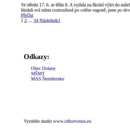
Ve středu 17. 6. se třída 8. A vydala na školní výlet do na
hledali svá místa roztroušená po celém vagoně, jsme po devá
Přečíst
1
2
…
34
Následující
Odkazy:
Obec Dolany
MŠMT
MAS Šternbersko
Vyrobilo studio
www.ctiborvenus.eu