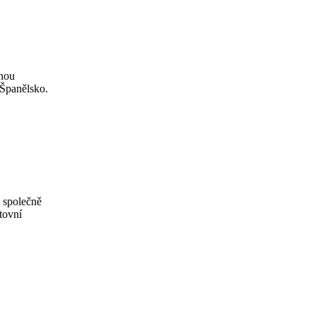
anou
 Španělsko.
i společně
tovní