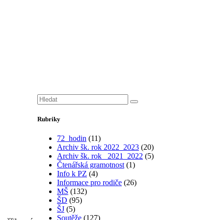
Rubriky
72_hodin
(11)
Archiv šk. rok 2022_2023
(20)
Archiv šk. rok_ 2021_2022
(5)
Čtenářská gramotnost
(1)
Info k PZ
(4)
Informace pro rodiče
(26)
MŠ
(132)
ŠD
(95)
ŠJ
(5)
Soutěže
(127)