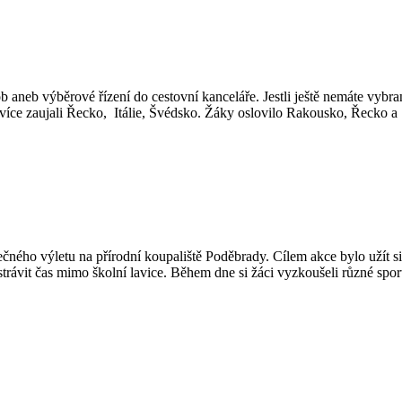
ob aneb výběrové řízení do cestovní kanceláře. Jestli ještě nemáte vybr
jvíce zaujali Řecko, Itálie, Švédsko. Žáky oslovilo Rakousko, Řecko a
lečného výletu na přírodní koupaliště Poděbrady. Cílem akce bylo užít s
 strávit čas mimo školní lavice. Během dne si žáci vyzkoušeli různé spor