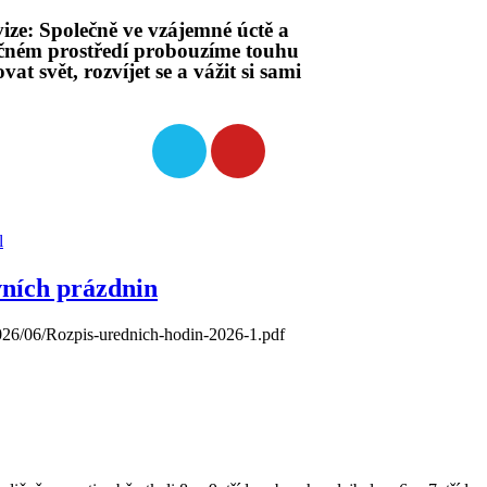
ize: Společně ve vzájemné úctě a
čném prostředí probouzíme touhu
vat svět, rozvíjet se a vážit si sami
l
vních prázdnin
026/06/Rozpis-urednich-hodin-2026-1.pdf