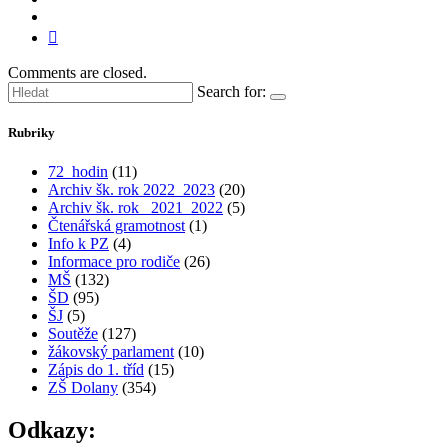
Comments are closed.
Search for:
Rubriky
72_hodin
(11)
Archiv šk. rok 2022_2023
(20)
Archiv šk. rok_ 2021_2022
(5)
Čtenářská gramotnost
(1)
Info k PZ
(4)
Informace pro rodiče
(26)
MŠ
(132)
ŠD
(95)
ŠJ
(5)
Soutěže
(127)
žákovský parlament
(10)
Zápis do 1. tříd
(15)
ZŠ Dolany
(354)
Odkazy: