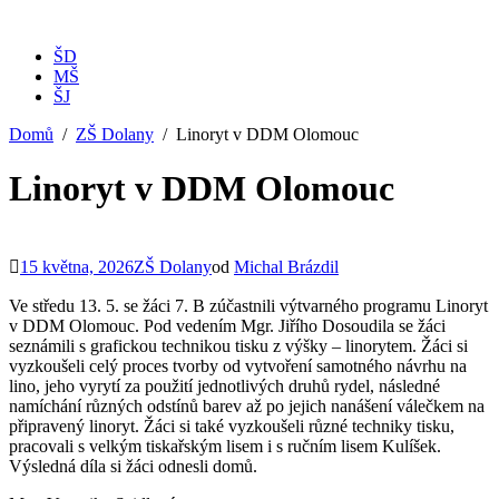
ŠD
MŠ
ŠJ
Domů
ZŠ Dolany
Linoryt v DDM Olomouc
Linoryt v DDM Olomouc
15 května, 2026
ZŠ Dolany
od
Michal Brázdil
Ve středu 13. 5. se žáci 7. B zúčastnili výtvarného programu Linoryt
v DDM Olomouc. Pod vedením Mgr. Jiřího Dosoudila se žáci
seznámili s grafickou technikou tisku z výšky – linorytem. Žáci si
vyzkoušeli celý proces tvorby od vytvoření samotného návrhu na
lino, jeho vyrytí za použití jednotlivých druhů rydel, následné
namíchání různých odstínů barev až po jejich nanášení válečkem na
připravený linoryt. Žáci si také vyzkoušeli různé techniky tisku,
pracovali s velkým tiskařským lisem i s ručním lisem Kulíšek.
Výsledná díla si žáci odnesli domů.