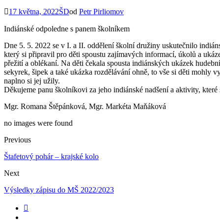
17 května, 2022
ŠD
od
Petr Pirliomov
Indiánské odpoledne s panem školníkem
Dne 5. 5. 2022 se v I. a II. oddělení školní družiny uskutečnilo ind
který si připravil pro děti spoustu zajímavých informací, úkolů a uká
přežití a oblékaní. Na děti čekala spousta indiánských ukázek hudebníc
sekyrek, šipek a také ukázka rozdělávání ohně, to vše si děti mohly v
naplno si jej užily.
Děkujeme panu školníkovi za jeho indiánské nadšení a aktivity, které
Mgr. Romana Štěpánková, Mgr. Markéta Maňáková
no images were found
Previous
Štafetový pohár – krajské kolo
Next
Výsledky zápisu do MŠ 2022/2023