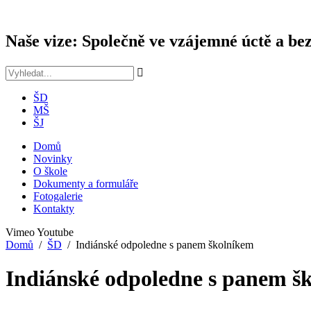
Naše vize: Společně ve vzájemné úctě a bez
ŠD
MŠ
ŠJ
Domů
Novinky
O škole
Dokumenty a formuláře
Fotogalerie
Kontakty
Vimeo
Youtube
Domů
ŠD
Indiánské odpoledne s panem školníkem
Indiánské odpoledne s panem š