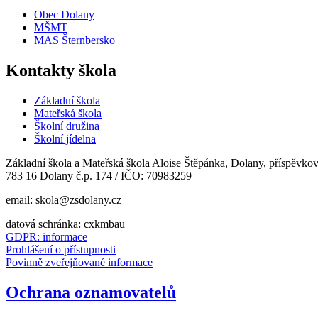
Obec Dolany
MŠMT
MAS Šternbersko
Kontakty škola
Základní škola
Mateřská škola
Školní družina
Školní jídelna
Základní škola a Mateřská škola Aloise Štěpánka, Dolany, příspěvko
783 16 Dolany č.p. 174 / IČO: 70983259
email: skola@zsdolany.cz
datová schránka: cxkmbau
GDPR: informace
Prohlášení o přístupnosti
Povinně zveřejňované informace
Ochrana oznamovatelů