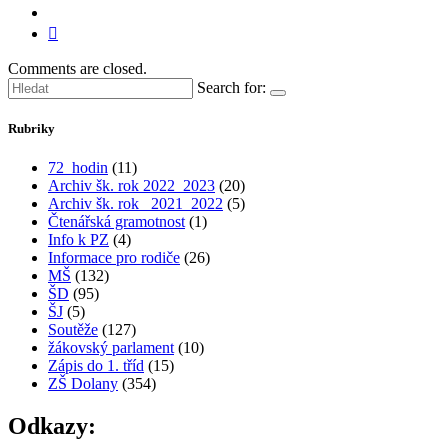
Comments are closed.
Search for:
Rubriky
72_hodin
(11)
Archiv šk. rok 2022_2023
(20)
Archiv šk. rok_ 2021_2022
(5)
Čtenářská gramotnost
(1)
Info k PZ
(4)
Informace pro rodiče
(26)
MŠ
(132)
ŠD
(95)
ŠJ
(5)
Soutěže
(127)
žákovský parlament
(10)
Zápis do 1. tříd
(15)
ZŠ Dolany
(354)
Odkazy: