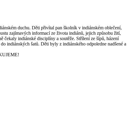
diánském duchu. Děti přivítal pan školník v indiánském oblečení,
ustu zajímavých informací ze života indiánů, jejich způsobu žití,
 čekaly indiánské disciplíny a soutěže. Střílení ze šípů, házení
čen do indiánských šatů. Děti byly z indiánského odpoledne nadšené a
 DĚKUJEME!