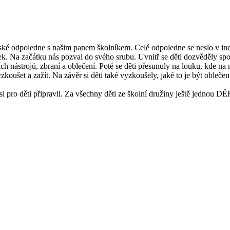
iánské odpoledne s našim panem školníkem. Celé odpoledne se neslo v in
zek. Na začátku nás pozval do svého srubu. Uvnitř se děti dozvěděly spo
h nástrojů, zbraní a oblečení. Poté se děti přesunuly na louku, kde na ně
yzkoušet a zažít. Na závěr si děti také vyzkoušely, jaké to je být oble
 si pro děti připravil. Za všechny děti ze školní družiny ještě jednou