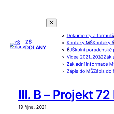
Přeskočit
na
obsah
Dokumenty a formulá
ZŠ
Kontaky MŠ
Kontaky 
DOLANY
ŠJ
Školní poradenské 
Videa 2021_2022
Zákl
Základní informace M
Zápis do MŠ
Zápis do 
III. B – Projekt 7
19 října, 2021