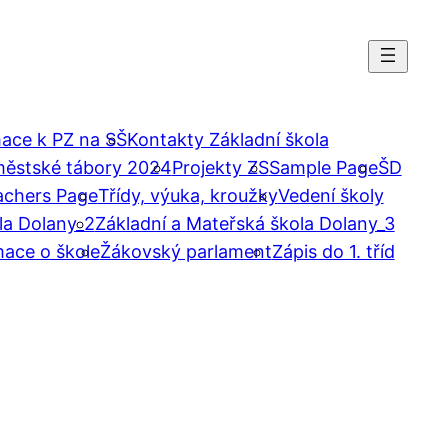
ace k PZ na SŠ
Kontakty Základní škola
městské tábory 2024
Projekty ZS
Sample Page
ŠD
achers Page
Třídy, výuka, kroužky
Vedení školy
la Dolany_2
Základní a Mateřská škola Dolany_3
mace o škole
Žákovský parlament
Zápis do 1. tříd