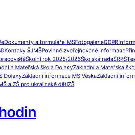
ře
Dokumenty a formuláře_MS
Fotogalerie
GDPR
Inform
ŠD
Kontaky ŠJ
MŠ
Povinně zveřejňované informace
Pří
pracoviště
Školní rok 2025/2026
Školská rada
ŠRPŠ
Te
adní a Mateřská škola Dolany
Základní a Mateřská ško
S Dolany
Základní informace MS Véska
Základní infor
MŠ a ZŠ pro ukrajinské děti
ZŠ
2 hodin