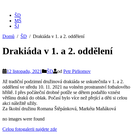
ŠD
MŠ
ŠJ
Domů
ŠD
Drakiáda v 1. a 2. oddělení
Drakiáda v 1. a 2. oddělení
12 listopadu, 2021
ŠD
od
Petr Pirliomov
Již tradiční podzimní družinová drakiáda se uskutečnila v 1. a 2.
oddělení ve středu 10. 11. 2021 na volném prostranství fotbalového
hřiště. I přes počáteční drobné potíže se dětem podařilo vznést
většinu draků do oblak. Počasí bylo více než přející a děti si celou
akci náležitě užily.
Za školní družinu Romana Štěpánková, Markéta Maňáková
no images were found
Celou fotogalerii najdete zde