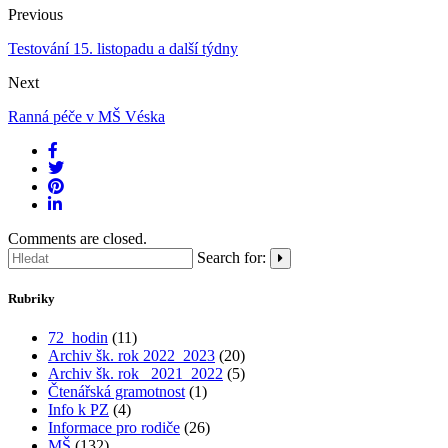
Previous
Testování 15. listopadu a další týdny
Next
Ranná péče v MŠ Véska
Comments are closed.
Search for:
Rubriky
72_hodin
(11)
Archiv šk. rok 2022_2023
(20)
Archiv šk. rok_ 2021_2022
(5)
Čtenářská gramotnost
(1)
Info k PZ
(4)
Informace pro rodiče
(26)
MŠ
(132)