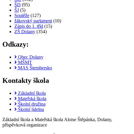
ŠD
(95)
ŠJ
(5)
Soutěže
(127)
žákovský parlament
(10)
Zápis do 1. tříd
(15)
ZŠ Dolany
(354)
Odkazy:
Obec Dolany
MŠMT
MAS Šternbersko
Kontakty škola
Základní škola
Mateřská škola
Školní družina
Školní jídelna
Základní škola a Mateřská škola Aloise Štěpánka, Dolany,
příspěvková organizace