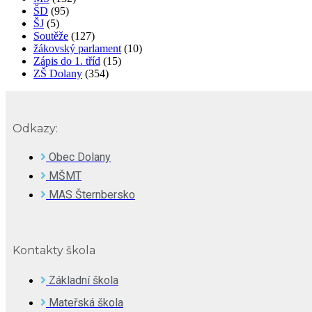
ŠD
(95)
ŠJ
(5)
Soutěže
(127)
žákovský parlament
(10)
Zápis do 1. tříd
(15)
ZŠ Dolany
(354)
Odkazy:
Obec Dolany
MŠMT
MAS Šternbersko
Kontakty škola
Základní škola
Mateřská škola