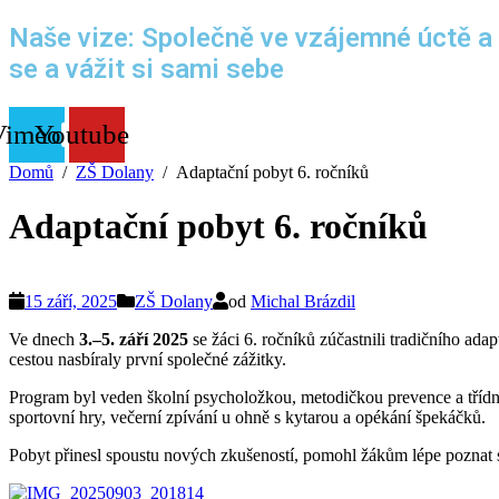
Naše vize: Společně ve vzájemné úctě a
se a vážit si sami sebe
Vimeo
Youtube
Domů
ZŠ Dolany
Adaptační pobyt 6. ročníků
Adaptační pobyt 6. ročníků
15 září, 2025
ZŠ Dolany
od
Michal Brázdil
Ve dnech
3.–5. září 2025
se žáci 6. ročníků zúčastnili tradičního ad
cestou nasbíraly první společné zážitky.
Program byl veden školní psycholožkou, metodičkou prevence a třídní
sportovní hry, večerní zpívání u ohně s kytarou a opékání špekáčků.
Pobyt přinesl spoustu nových zkušeností, pomohl žákům lépe poznat s