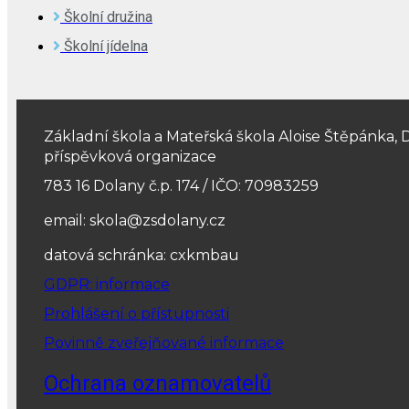
Školní družina
Školní jídelna
Základní škola a Mateřská škola Aloise Štěpánka, 
příspěvková organizace
783 16 Dolany č.p. 174 / IČO: 70983259
email: skola@zsdolany.cz
datová schránka: cxkmbau
GDPR: informace
Prohlášení o přístupnosti
Povinně zveřejňované informace
Ochrana oznamovatelů