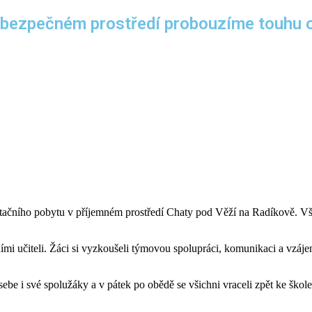
 bezpečném prostředí probouzíme touhu ob
aptačního pobytu v příjemném prostředí Chaty pod Věží na Radíkově. Vše
mi učiteli. Žáci si vyzkoušeli týmovou spolupráci, komunikaci a vzáj
ebe i své spolužáky a v pátek po obědě se všichni vraceli zpět ke ško