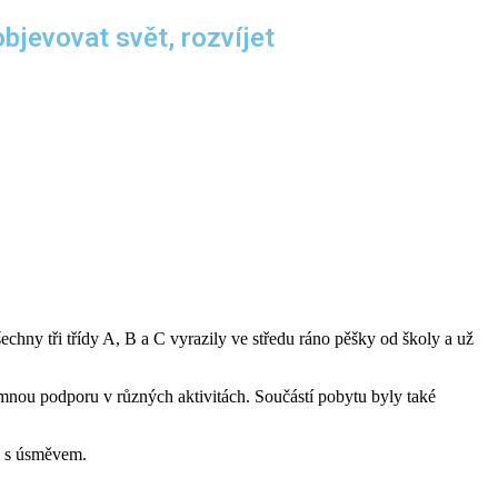
jevovat svět, rozvíjet
chny tři třídy A, B a C vyrazily ve středu ráno pěšky od školy a už
emnou podporu v různých aktivitách. Součástí pobytu byly také
le s úsměvem.