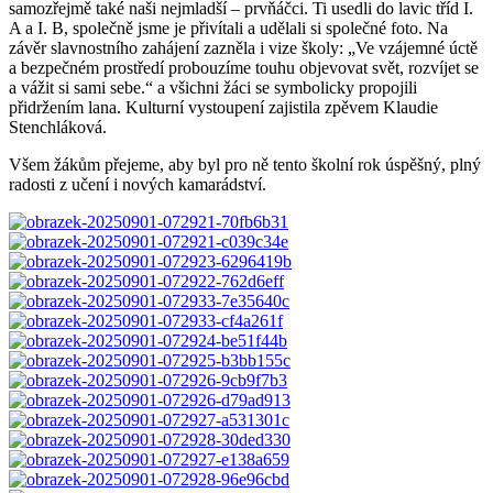
samozřejmě také naši nejmladší – prvňáčci. Ti usedli do lavic tříd I.
A a I. B, společně jsme je přivítali a udělali si společné foto. Na
závěr slavnostního zahájení zazněla i vize školy: „Ve vzájemné úctě
a bezpečném prostředí probouzíme touhu objevovat svět, rozvíjet se
a vážit si sami sebe.“ a všichni žáci se symbolicky propojili
přidržením lana. Kulturní vystoupení zajistila zpěvem Klaudie
Stenchláková.
Všem žákům přejeme, aby byl pro ně tento školní rok úspěšný, plný
radosti z učení i nových kamarádství.