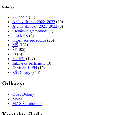
Rubriky
72_hodin
(11)
Archiv šk. rok 2022_2023
(20)
Archiv šk. rok_ 2021_2022
(5)
Čtenářská gramotnost
(1)
Info k PZ
(4)
Informace pro rodiče
(26)
MŠ
(132)
ŠD
(95)
ŠJ
(5)
Soutěže
(127)
žákovský parlament
(10)
Zápis do 1. tříd
(15)
ZŠ Dolany
(354)
Odkazy:
Obec Dolany
MŠMT
MAS Šternbersko
Kontakty škola