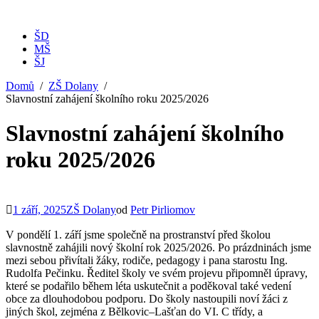
ŠD
MŠ
ŠJ
Domů
ZŠ Dolany
Slavnostní zahájení školního roku 2025/2026
Slavnostní zahájení školního
roku 2025/2026
1 září, 2025
ZŠ Dolany
od
Petr Pirliomov
V pondělí 1. září jsme společně na prostranství před školou
slavnostně zahájili nový školní rok 2025/2026. Po prázdninách jsme
mezi sebou přivítali žáky, rodiče, pedagogy i pana starostu Ing.
Rudolfa Pečinku. Ředitel školy ve svém projevu připomněl úpravy,
které se podařilo během léta uskutečnit a poděkoval také vedení
obce za dlouhodobou podporu. Do školy nastoupili noví žáci z
jiných škol, zejména z Bělkovic–Lašťan do VI. C třídy, a