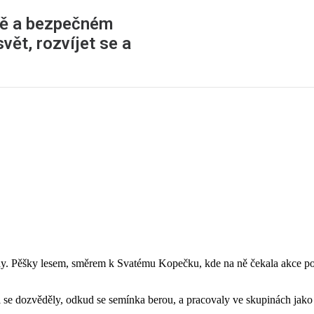
tě a bezpečném
vět, rozvíjet se a
rody. Pěšky lesem, směrem k Svatému Kopečku, kde na ně čekala akce p
 se dozvěděly, odkud se semínka berou, a pracovaly ve skupinách jako