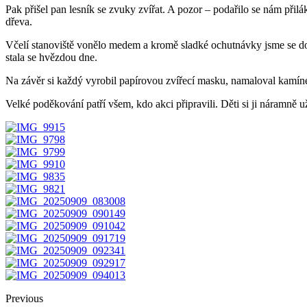
Pak přišel pan lesník se zvuky zvířat. A pozor – podařilo se nám přil
dřeva.
Včelí stanoviště vonělo medem a kromě sladké ochutnávky jsme se dozvě
stala se hvězdou dne.
Na závěr si každý vyrobil papírovou zvířecí masku, namaloval kamínek
Velké poděkování patří všem, kdo akci připravili. Děti si ji náramně už
Previous