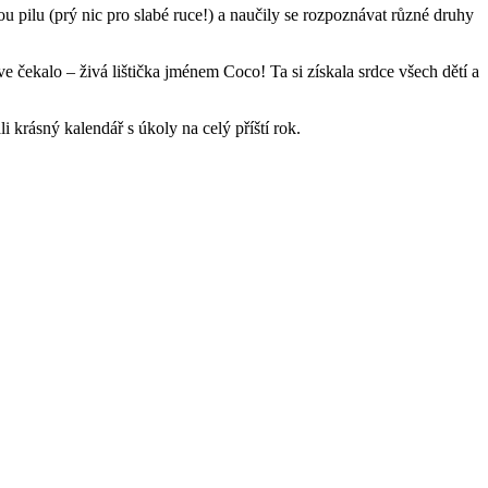
ou pilu (prý nic pro slabé ruce!) a naučily se rozpoznávat různé druhy
e čekalo – živá lištička jménem Coco! Ta si získala srdce všech dětí a
 krásný kalendář s úkoly na celý příští rok.