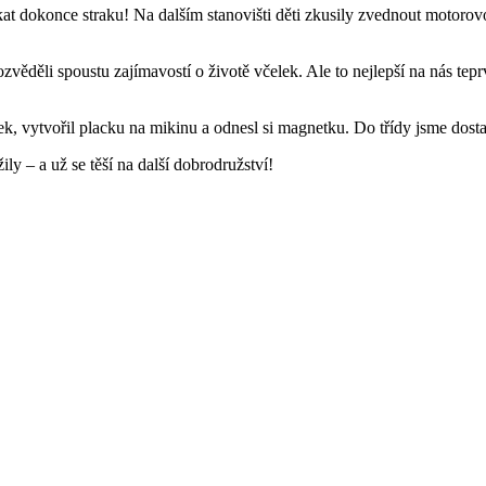
ákat dokonce straku! Na dalším stanovišti děti zkusily zvednout motorov
děli spoustu zajímavostí o životě včelek. Ale to nejlepší na nás teprv
, vytvořil placku na mikinu a odnesl si magnetku. Do třídy jsme dostali
ily – a už se těší na další dobrodružství!