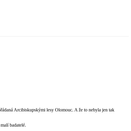
ořádaná Arcibiskupskými lesy Olomouc. A že to nebyla jen tak
 malí badatelé.