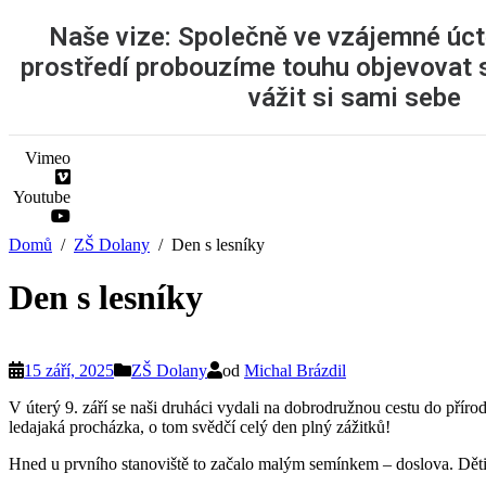
Naše vize: Společně ve vzájemné úc
prostředí probouzíme touhu objevovat s
vážit si sami sebe
Vimeo
Youtube
Domů
ZŠ Dolany
Den s lesníky
Den s lesníky
15 září, 2025
ZŠ Dolany
od
Michal Brázdil
V úterý 9. září se naši druháci vydali na dobrodružnou cestu do pří
ledajaká procházka, o tom svědčí celý den plný zážitků!
Hned u prvního stanoviště to začalo malým semínkem – doslova. Děti