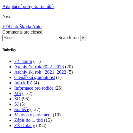
Adaptační pobyt 6. ročníků
Next
EDUlab Škoda Auto
Comments are closed.
Search for:
Rubriky
72_hodin
(11)
Archiv šk. rok 2022_2023
(20)
Archiv šk. rok_ 2021_2022
(5)
Čtenářská gramotnost
(1)
Info k PZ
(4)
Informace pro rodiče
(26)
MŠ
(132)
ŠD
(95)
ŠJ
(5)
Soutěže
(127)
žákovský parlament
(10)
Zápis do 1. tříd
(15)
ZŠ Dolany
(354)