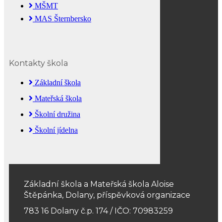
MŠMT
MAS Šternbersko
Kontakty škola
Základní škola
Mateřská škola
Školní družina
Školní jídelna
Základní škola a Mateřská škola Aloise
Štěpánka, Dolany, příspěvková organizace
783 16 Dolany č.p. 174 / IČO: 70983259