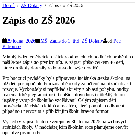
Domů
ZŠ Dolany
Zápis do ZŠ 2026
Zápis do ZŠ 2026
29 ledna, 2026
MŠ
,
Zápis do 1. tříd
,
ZŠ Dolany
od
Petr
Pirliomov
Minulý týden ve čtvrtek a pátek v odpoledních hodinách proběhl na
naší škole zápis do prvních tříd. K zápisu přišlo celkem 46 dětí,
které do školy dorazily v doprovodu svých rodičů.
Pro budoucí prvňáčky byla připravena indiánská stezka školou, na
níž děti postupně plnily rozmanité úkoly zaměřené na různé oblasti
rozvoje. Vyzkoušely si například aktivity z oblasti pohybu, hudby,
matematické pregramotnosti i dalších dovedností důležitých pro
úspěšný vstup do školního vzdělávání. Celým zápisem děti
provázela přátelská a klidná atmosféra, která pomohla odbourat
případnou nervozitu a přiblížit jim školu hravou formou.
Výsledky zápisu budou zveřejněny 30. ledna 2026 na webových
stránkách školy. V nadcházejícím školním roce plánujeme otevřít
opět dvě první třídy.