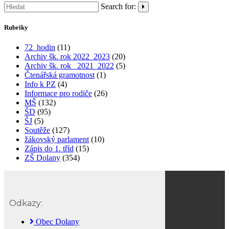
Search for:
Rubriky
72_hodin
(11)
Archiv šk. rok 2022_2023
(20)
Archiv šk. rok_ 2021_2022
(5)
Čtenářská gramotnost
(1)
Info k PZ
(4)
Informace pro rodiče
(26)
MŠ
(132)
ŠD
(95)
ŠJ
(5)
Soutěže
(127)
žákovský parlament
(10)
Zápis do 1. tříd
(15)
ZŠ Dolany
(354)
Odkazy:
Obec Dolany