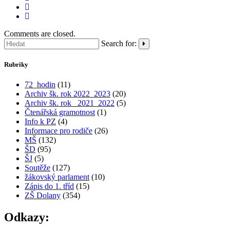
Comments are closed.
Search for:
Rubriky
72_hodin
(11)
Archiv šk. rok 2022_2023
(20)
Archiv šk. rok_ 2021_2022
(5)
Čtenářská gramotnost
(1)
Info k PZ
(4)
Informace pro rodiče
(26)
MŠ
(132)
ŠD
(95)
ŠJ
(5)
Soutěže
(127)
žákovský parlament
(10)
Zápis do 1. tříd
(15)
ZŠ Dolany
(354)
Odkazy: