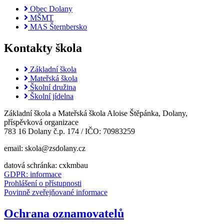
Obec Dolany
MŠMT
MAS Šternbersko
Kontakty škola
Základní škola
Mateřská škola
Školní družina
Školní jídelna
Základní škola a Mateřská škola Aloise Štěpánka, Dolany,
příspěvková organizace
783 16 Dolany č.p. 174 / IČO: 70983259
email: skola@zsdolany.cz
datová schránka: cxkmbau
GDPR: informace
Prohlášení o přístupnosti
Povinně zveřejňované informace
Ochrana oznamovatelů