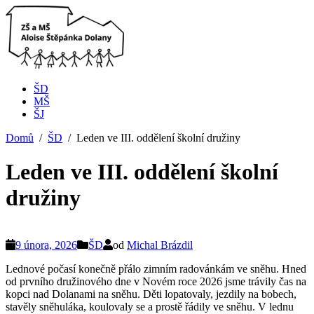
ŠD
MŠ
ŠJ
Domů
ŠD
Leden ve III. oddělení školní družiny
Leden ve III. oddělení školní
družiny
9 února, 2026
ŠD
od
Michal Brázdil
Lednové počasí konečně přálo zimním radovánkám ve sněhu. Hned
od prvního družinového dne v Novém roce 2026 jsme trávily čas na
kopci nad Dolanami na sněhu. Děti lopatovaly, jezdily na bobech,
stavěly sněhuláka, koulovaly se a prostě řádily ve sněhu. V lednu