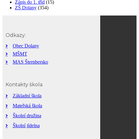
Zápis do 1. tříd
(15)
ZŠ Dolany
(354)
Odkazy:
Obec Dolany
MŠMT
MAS Šternbersko
Kontakty škola
Základní škola
Mateřská škola
Školní družina
Školní jídelna