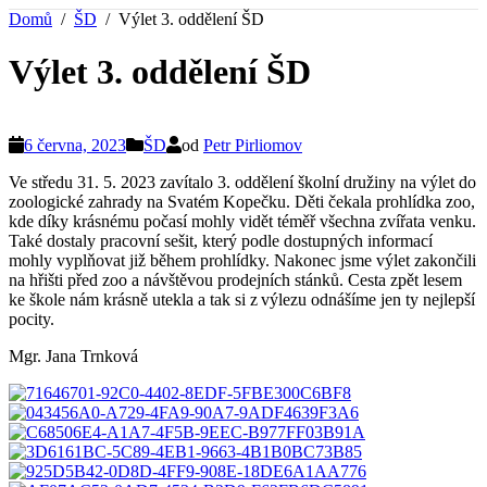
Domů
ŠD
Výlet 3. oddělení ŠD
Výlet 3. oddělení ŠD
6 června, 2023
ŠD
od
Petr Pirliomov
Ve středu 31. 5. 2023 zavítalo 3. oddělení školní družiny na výlet do
zoologické zahrady na Svatém Kopečku. Děti čekala prohlídka zoo,
kde díky krásnému počasí mohly vidět téměř všechna zvířata venku.
Také dostaly pracovní sešit, který podle dostupných informací
mohly vyplňovat již během prohlídky. Nakonec jsme výlet zakončili
na hřišti před zoo a návštěvou prodejních stánků. Cesta zpět lesem
ke škole nám krásně utekla a tak si z výlezu odnášíme jen ty nejlepší
pocity.
Mgr. Jana Trnková