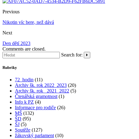
Previous
Nikotin víc bere, než dává
Next
Den dětí 2023
Comments are closed.
Search for:
Rubriky
72_hodin
(11)
Archiv šk. rok 2022_2023
(20)
Archiv šk. rok_ 2021_2022
(5)
Čtenářská gramotnost
(1)
Info k PZ
(4)
Informace pro rodiče
(26)
MŠ
(132)
ŠD
(95)
ŠJ
(5)
Soutěže
(127)
žákovský parlament
(10)