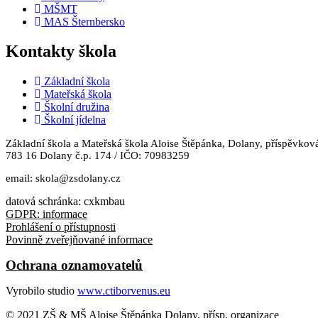
MŠMT
MAS Šternbersko
Kontakty škola
Základní škola
Mateřská škola
Školní družina
Školní jídelna
Základní škola a Mateřská škola Aloise Štěpánka, Dolany, příspěvkov
783 16 Dolany č.p. 174 / IČO: 70983259
email: skola@zsdolany.cz
datová schránka: cxkmbau
GDPR: informace
Prohlášení o přístupnosti
Povinně zveřejňované informace
Ochrana oznamovatelů
Vyrobilo studio
www.ctiborvenus.eu
© 2021 ZŠ & MŠ Aloise Štěpánka Dolany, přísp. organizace