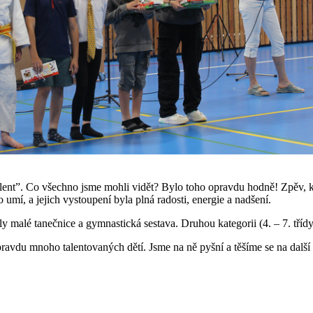
alent”. Co všechno jsme mohli vidět? Bylo toho opravdu hodně! Zpěv, ko
 umí, a jejich vystoupení byla plná radosti, energie a nadšení.
řily malé tanečnice a gymnastická sestava. Druhou kategorii (4. – 7. tříd
ravdu mnoho talentovaných dětí. Jsme na ně pyšní a těšíme se na dalš