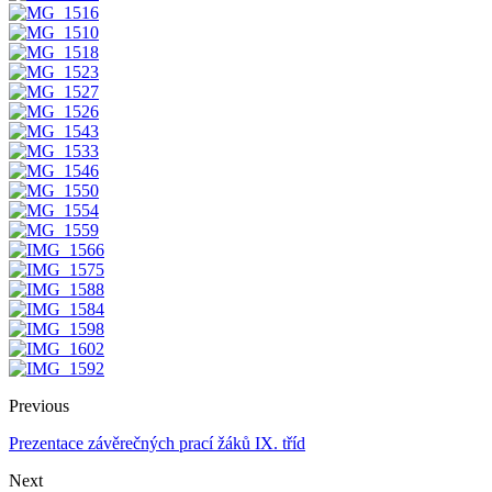
Previous
Prezentace závěrečných prací žáků IX. tříd
Next