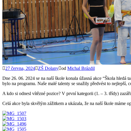
27 června, 2024
ZŠ Dolany
od
Michal Brázdil
Dne 26. 06. 2024 se na naší škole konala úžasná akce “Škola hledá t
bylo na programu. Naše malé talenty se snažily předvést to nejlepší, co
A kdo si odnesl vítězné pozice? V první kategorii (1. – 3. třídy) zazá
Celá akce byla skvělým zážitkem a ukázala, že na naší škole máme op