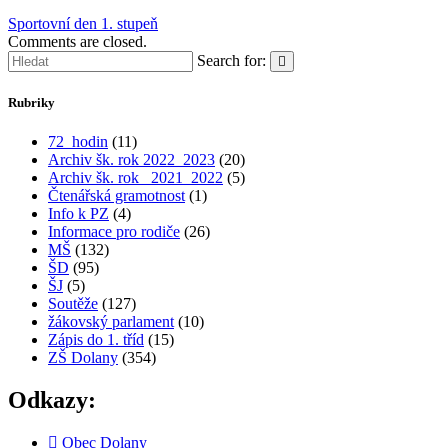
Sportovní den 1. stupeň
Comments are closed.
Search for:
Rubriky
72_hodin
(11)
Archiv šk. rok 2022_2023
(20)
Archiv šk. rok_ 2021_2022
(5)
Čtenářská gramotnost
(1)
Info k PZ
(4)
Informace pro rodiče
(26)
MŠ
(132)
ŠD
(95)
ŠJ
(5)
Soutěže
(127)
žákovský parlament
(10)
Zápis do 1. tříd
(15)
ZŠ Dolany
(354)
Odkazy:
Obec Dolany