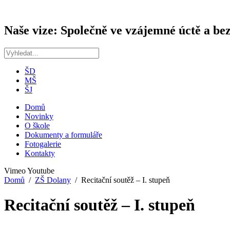
Naše vize: Společně ve vzájemné úctě a bez
ŠD
MŠ
ŠJ
Domů
Novinky
O škole
Dokumenty a formuláře
Fotogalerie
Kontakty
Vimeo
Youtube
Domů
ZŠ Dolany
Recitační soutěž – I. stupeň
Recitační soutěž – I. stupeň