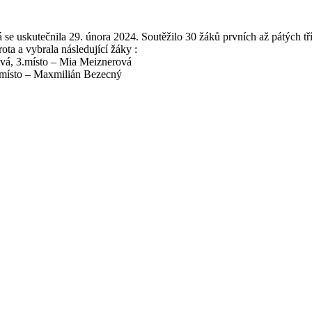
rá se uskutečnila 29. února 2024. Soutěžilo 30 žáků prvních až pátých tří
ota a vybrala následující žáky :
šová, 3.místo – Mia Meiznerová
 3.místo – Maxmilián Bezecný