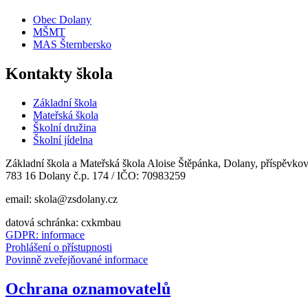
Obec Dolany
MŠMT
MAS Šternbersko
Kontakty škola
Základní škola
Mateřská škola
Školní družina
Školní jídelna
Základní škola a Mateřská škola Aloise Štěpánka, Dolany, příspěvko
783 16 Dolany č.p. 174 / IČO: 70983259
email: skola@zsdolany.cz
datová schránka: cxkmbau
GDPR: informace
Prohlášení o přístupnosti
Povinně zveřejňované informace
Ochrana oznamovatelů