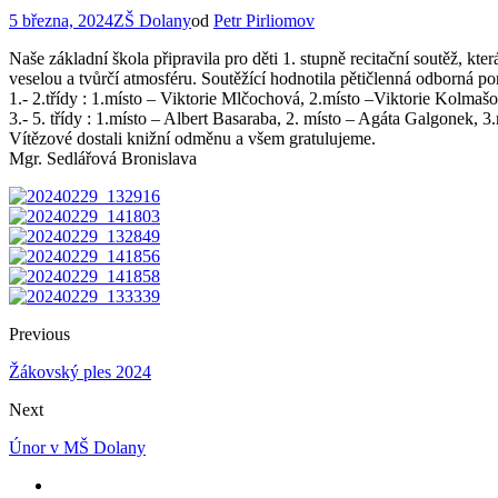
5 března, 2024
ZŠ Dolany
od
Petr Pirliomov
Naše základní škola připravila pro děti 1. stupně recitační soutěž, kte
veselou a tvůrčí atmosféru. Soutěžící hodnotila pětičlenná odborná por
1.- 2.třídy : 1.místo – Viktorie Mlčochová, 2.místo –Viktorie Kolma
3.- 5. třídy : 1.místo – Albert Basaraba, 2. místo – Agáta Galgonek,
Vítězové dostali knižní odměnu a všem gratulujeme.
Mgr. Sedlářová Bronislava
Previous
Žákovský ples 2024
Next
Únor v MŠ Dolany