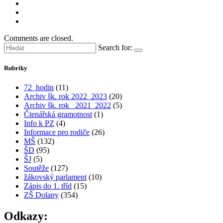
Comments are closed.
Search for:
Rubriky
72_hodin
(11)
Archiv šk. rok 2022_2023
(20)
Archiv šk. rok_ 2021_2022
(5)
Čtenářská gramotnost
(1)
Info k PZ
(4)
Informace pro rodiče
(26)
MŠ
(132)
ŠD
(95)
ŠJ
(5)
Soutěže
(127)
žákovský parlament
(10)
Zápis do 1. tříd
(15)
ZŠ Dolany
(354)
Odkazy: