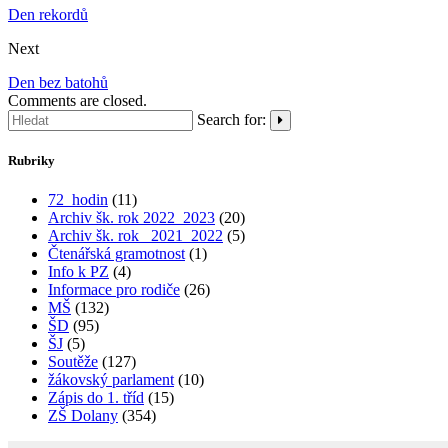
Den rekordů
Next
Den bez batohů
Comments are closed.
Search for:
Rubriky
72_hodin
(11)
Archiv šk. rok 2022_2023
(20)
Archiv šk. rok_ 2021_2022
(5)
Čtenářská gramotnost
(1)
Info k PZ
(4)
Informace pro rodiče
(26)
MŠ
(132)
ŠD
(95)
ŠJ
(5)
Soutěže
(127)
žákovský parlament
(10)
Zápis do 1. tříd
(15)
ZŠ Dolany
(354)