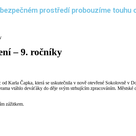
 bezpečném prostředí probouzíme touhu ob
y
ní – 9. ročníky
oc od Karla Čapka, která se uskutečnila v nově otevřené Sokolovně v 
. Drama vtáhlo deváťáky do děje svým strhujícím zpracováním. Městské 
ním zážitkem.