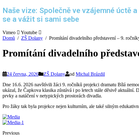
Naše vize: Společně ve vzájemné úctě a
se a vážit si sami sebe
Vimeo
Youtube
Domů
ZŠ Dolany
Promítání divadelního představení – 9. ročník
Promítání divadelního představe
24 června, 2026
ZŠ Dolany
od
Michal Brázdil
Dne 16.6. 2026 navštívili žáci 9. ročníků projekci dramatu Bílá nem
ukázal, že Čapkova klasika zůstává i po letech stále děsivě aktuální
prvky a natáčení v netypických prostorách divadla.
Pro žáky tak byla projekce nejen kulturním, ale také silným edukativ
Previous