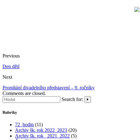
Previous
Den dětí
Next
Promítání divadelního představení – 9. ročníky
Comments are closed.
Search for:
Rubriky
72_hodin
(11)
Archiv šk. rok 2022_2023
(20)
Archiv šk. rok_ 2021_2022
(5)