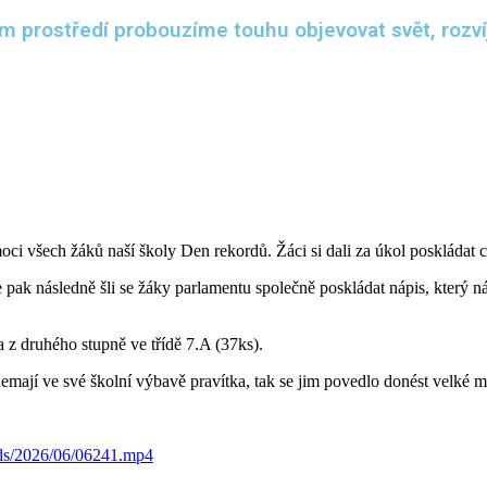
prostředí probouzíme touhu objevovat svět, rozvíj
ci všech žáků naší školy Den rekordů. Žáci si dali za úkol poskládat 
e pak následně šli se žáky parlamentu společně poskládat nápis, který
a z druhého stupně ve třídě 7.A (37ks).
 nemají ve své školní výbavě pravítka, tak se jim povedlo donést velké
ads/2026/06/06241.mp4