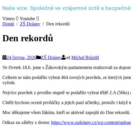
Naše vize: Společně ve vzájemné úctě a bezpečném 
Vimeo
Youtube
Domů
ZŠ Dolany
Den rekordů
Den rekordů
24 června, 2026
ZŠ Dolany
od
Michal Brázdil
Ve čtvrtek 18.6. jsme s Žákovským parlamentem realizovali za dopomo
Celkem se nám podařilo vybrat 464 rovných pravítek, ze kterých jsm
vyfotit.
Nejvíce pravítek z prvního stupně se podařilo vybrat třídě 2.A (56ks) 
Chtěli bychom ocenit prvňáčky a jejich paní učitelky, protože i když
Moc děkujeme všem žákům, kteří se aktivně zapojili do Dne rekordů.
Odkaz na záběry z dronu:
https://www.zsdolany.cz/wp-content/uplo