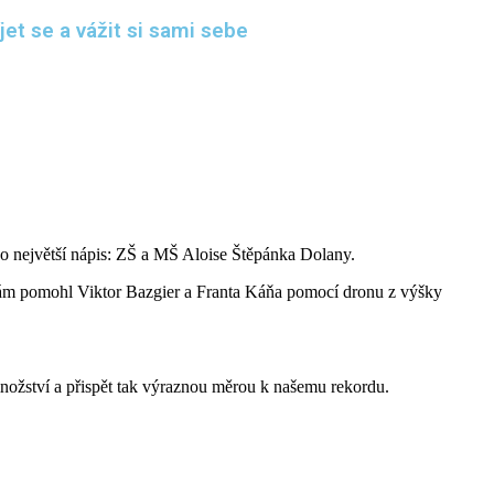
et se a vážit si sami sebe
co největší nápis: ZŠ a MŠ Aloise Štěpánka Dolany.
 nám pomohl Viktor Bazgier a Franta Káňa pomocí dronu z výšky
 množství a přispět tak výraznou měrou k našemu rekordu.