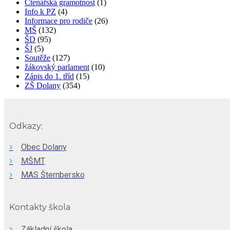
Čtenářská gramotnost
(1)
Info k PZ
(4)
Informace pro rodiče
(26)
MŠ
(132)
ŠD
(95)
ŠJ
(5)
Soutěže
(127)
žákovský parlament
(10)
Zápis do 1. tříd
(15)
ZŠ Dolany
(354)
Odkazy:
Obec Dolany
MŠMT
MAS Šternbersko
Kontakty škola
Základní škola