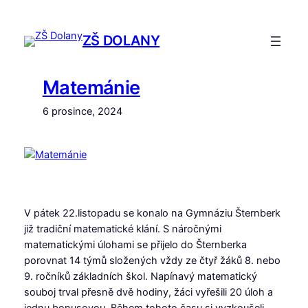
Přeskočit
na
ZŠ DOLANY
obsah
Matemánie
6 prosince, 2024
V pátek 22.listopadu se konalo na Gymnáziu Šternberk
již tradiční matematické klání. S náročnými
matematickými úlohami se přijelo do Šternberka
porovnat 14 týmů složených vždy ze čtyř žáků 8. nebo
9. ročníků základních škol. Napínavý matematický
souboj trval přesně dvě hodiny, žáci vyřešili 20 úloh a