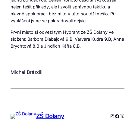
jednu bonusovou. Během tohoto času si vyzkoušeli
nejen řešit příklady, ale i zvolit správnou taktiku a
hlavně spolupráci, bez ní to v této soutěži nešlo. Při
vyhlášení jsme se pak radovali nejvíc.
První místo si odvezl tým Hydrant ze ZŠ Dolany ve
složení: Barbora Dlabajová 9.B, Varvara Kudra 9.B, Anna
Brychtová 8.B a Jindřich Káňa 8.B.
Michal Brázdil
ZŠ Dolany
Instagram
Faceboo
X