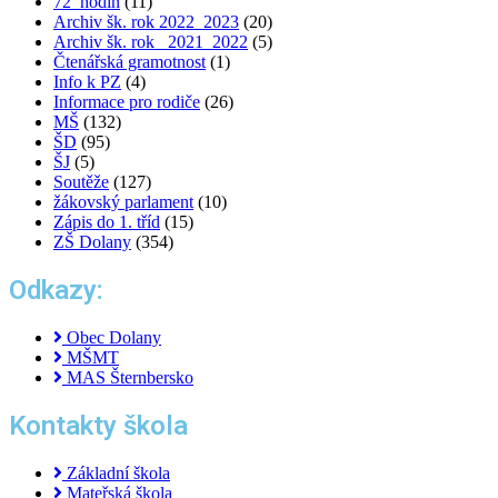
72_hodin
(11)
Archiv šk. rok 2022_2023
(20)
Archiv šk. rok_ 2021_2022
(5)
Čtenářská gramotnost
(1)
Info k PZ
(4)
Informace pro rodiče
(26)
MŠ
(132)
ŠD
(95)
ŠJ
(5)
Soutěže
(127)
žákovský parlament
(10)
Zápis do 1. tříd
(15)
ZŠ Dolany
(354)
Odkazy:
Obec Dolany
MŠMT
MAS Šternbersko
Kontakty škola
Základní škola
Mateřská škola