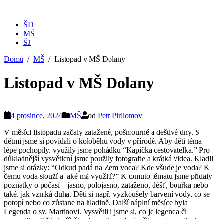
ŠD
MŠ
ŠJ
Domů
MŠ
Listopad v MŠ Dolany
Listopad v MŠ Dolany
4 prosince, 2024
MŠ
od
Petr Pirliomov
V měsíci listopadu začaly zatažené, pošmourné a deštivé dny. S
dětmi jsme si povídali o koloběhu vody v přírodě. Aby děti téma
lépe pochopily, využily jsme pohádku “Kapička cestovatelka.” Pro
důkladnější vysvětlení jsme použily fotografie a krátká videa. Kladli
jsme si otázky: “Odkud padá na Zem voda? Kde všude je voda? K
čemu voda slouží a jaké má využití?” K tomuto tématu jsme přidaly
poznatky o počasí – jasno, polojasno, zataženo, déšť, bouřka nebo
také, jak vzniká duha. Děti si např. vyzkoušely barvení vody, co se
potopí nebo co zůstane na hladině. Další náplní měsíce byla
Legenda o sv. Martinovi. Vysvětlili jsme si, co je legenda či