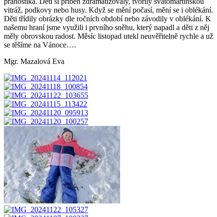
pranostika. Děti si příběh zdramatizovaly, tvořily svatomartinskou
vitráž, podkovy nebo husy. Když se mění počasí, mění se i oblékání.
Děti třídily obrázky dle ročních období nebo závodily v oblékání. K
našemu hraní jsme využili i prvního sněhu, který napadl a děti z něj
měly obrovskou radost. Měsíc listopad utekl neuvěřitelně rychle a už
se těšíme na Vánoce….
Mgr. Mazalová Eva