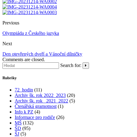
Previous
Olympiáda z Českého jazyka
Next
Den otevřených dveří a Vánoční dílničky
Comments are closed.
Search for:
Rubriky
72_hodin
(11)
Archiv šk. rok 2022_2023
(20)
Archiv šk. rok_ 2021_2022
(5)
Čtenářská gramotnost
(1)
Info k PZ
(4)
Informace pro rodiče
(26)
MŠ
(132)
ŠD
(95)
ŠJ
(5)