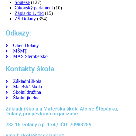
Soutěže
(127)
žákovský parlament
(10)
Zápis do 1. tříd
(15)
ZŠ Dolany
(354)
Odkazy:
Obec Dolany
MŠMT
MAS Šternbersko
Kontakty škola
Základní škola
Mateřská škola
Školní družina
Školní jídelna
Základní škola a Mateřská škola Aloise Štěpánka,
Dolany, příspěvková organizace
783 16 Dolany č.p. 174 / IČO: 70983259
email: skola@zsdolany.cz