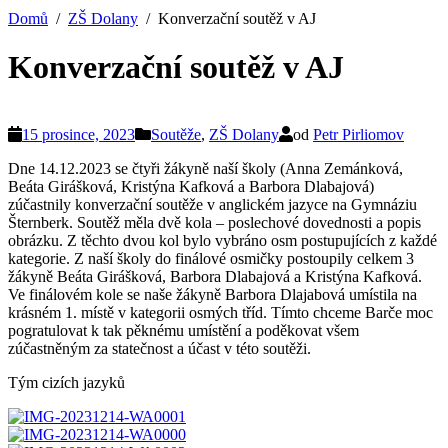
Domů
ZŠ Dolany
Konverzační soutěž v AJ
Konverzační soutěž v AJ
15 prosince, 2023
Soutěže
,
ZŠ Dolany
od
Petr Pirliomov
Dne 14.12.2023 se čtyři žákyně naší školy (Anna Zemánková,
Beáta Girášková, Kristýna Kafková a Barbora Dlabajová)
zúčastnily konverzační soutěže v anglickém jazyce na Gymnáziu
Šternberk. Soutěž měla dvě kola – poslechové dovednosti a popis
obrázku. Z těchto dvou kol bylo vybráno osm postupujících z každé
kategorie. Z naší školy do finálové osmičky postoupily celkem 3
žákyně Beáta Girášková, Barbora Dlabajová a Kristýna Kafková.
Ve finálovém kole se naše žákyně Barbora Dlajabová umístila na
krásném 1. místě v kategorii osmých tříd. Tímto chceme Barče moc
pogratulovat k tak pěknému umístění a poděkovat všem
zúčastněným za statečnost a účast v této soutěži.
Tým cizích jazyků