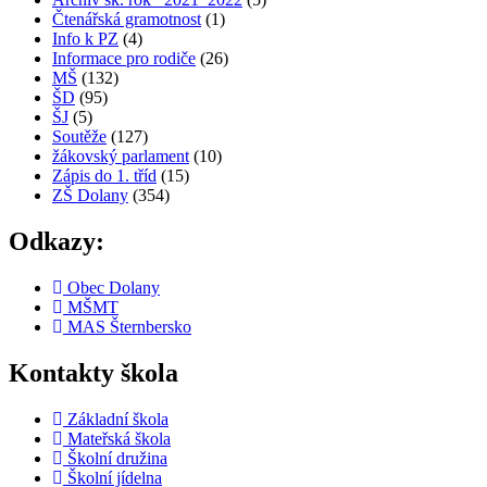
Čtenářská gramotnost
(1)
Info k PZ
(4)
Informace pro rodiče
(26)
MŠ
(132)
ŠD
(95)
ŠJ
(5)
Soutěže
(127)
žákovský parlament
(10)
Zápis do 1. tříd
(15)
ZŠ Dolany
(354)
Odkazy:
Obec Dolany
MŠMT
MAS Šternbersko
Kontakty škola
Základní škola
Mateřská škola
Školní družina
Školní jídelna