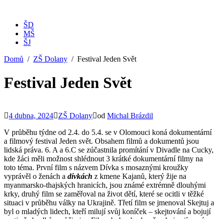
ŠD
MŠ
ŠJ
Domů
ZŠ Dolany
Festival Jeden Svět
Festival Jeden Svět
4 dubna, 2024
ZŠ Dolany
od
Michal Brázdil
V průběhu týdne od 2.4. do 5.4. se v Olomouci koná dokumentární
a filmový festival Jeden svět. Obsahem filmů a dokumentů jsou
lidská práva. 6. A a 6.C se zúčastnila promítání v Divadle na Cucky,
kde žáci měli možnost shlédnout 3 krátké dokumentární filmy na
toto téma. První film s názvem Dívka s mosaznými kroužky
vyprávěl o ženách a
dívkách
z kmene Kajanů, který žije na
myanmarsko-thajských hranicích, jsou známé extrémně dlouhými
krky, druhý film se zaměřoval na život dětí, které se ocitli v těžké
situaci v průběhu války na Ukrajině. Třetí film se jmenoval Skejtuj a
byl o mladých lidech, kteří milují svůj koníček – skejtování a bojují