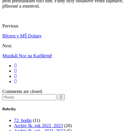
proti předsudkům vůči nim. Filmy byly obsahově velmi zajímavé,
přínosné a emotivní.
Previous
Březen v MŠ Dolany
Next
Muzikál Noc na Karlštejně
Comments are closed.
Rubriky
72_hodin
(11)
Archiv šk. rok 2022_2023
(20)
Archiv šk. rok_ 2021_2022
(5)