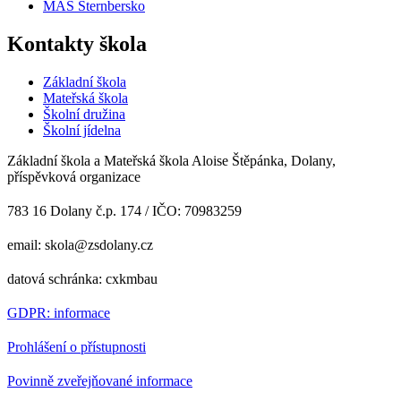
MAS Šternbersko
Kontakty škola
Základní škola
Mateřská škola
Školní družina
Školní jídelna
Základní škola a Mateřská škola Aloise Štěpánka, Dolany,
příspěvková organizace
783 16 Dolany č.p. 174 / IČO: 70983259
email: skola@zsdolany.cz
datová schránka: cxkmbau
GDPR: informace
Prohlášení o přístupnosti
Povinně zveřejňované informace