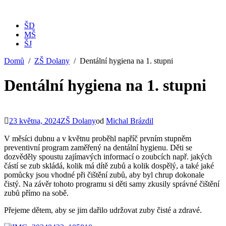
ŠD
MŠ
ŠJ
Domů
ZŠ Dolany
Dentální hygiena na 1. stupni
Dentální hygiena na 1. stupni
23 května, 2024
ZŠ Dolany
od
Michal Brázdil
V měsíci dubnu a v květnu proběhl napříč prvním stupněm
preventivní program zaměřený na dentální hygienu. Děti se
dozvěděly spoustu zajímavých informací o zoubcích např. jakých
částí se zub skládá, kolik má dítě zubů a kolik dospělý, a také jaké
pomůcky jsou vhodné při čištění zubů, aby byl chrup dokonale
čistý. Na závěr tohoto programu si děti samy zkusily správné čištění
zubů přímo na sobě.
Přejeme dětem, aby se jim dařilo udržovat zuby čisté a zdravé.