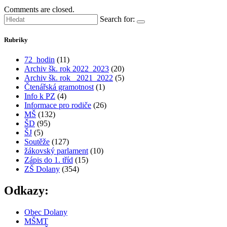
Comments are closed.
Search for:
Rubriky
72_hodin
(11)
Archiv šk. rok 2022_2023
(20)
Archiv šk. rok_ 2021_2022
(5)
Čtenářská gramotnost
(1)
Info k PZ
(4)
Informace pro rodiče
(26)
MŠ
(132)
ŠD
(95)
ŠJ
(5)
Soutěže
(127)
žákovský parlament
(10)
Zápis do 1. tříd
(15)
ZŠ Dolany
(354)
Odkazy:
Obec Dolany
MŠMT