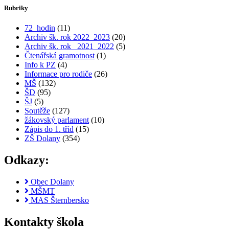
Rubriky
72_hodin
(11)
Archiv šk. rok 2022_2023
(20)
Archiv šk. rok_ 2021_2022
(5)
Čtenářská gramotnost
(1)
Info k PZ
(4)
Informace pro rodiče
(26)
MŠ
(132)
ŠD
(95)
ŠJ
(5)
Soutěže
(127)
žákovský parlament
(10)
Zápis do 1. tříd
(15)
ZŠ Dolany
(354)
Odkazy:
Obec Dolany
MŠMT
MAS Šternbersko
Kontakty škola