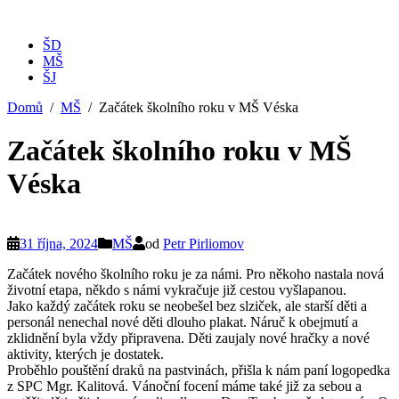
ŠD
MŠ
ŠJ
Domů
MŠ
Začátek školního roku v MŠ Véska
Začátek školního roku v MŠ
Véska
31 října, 2024
MŠ
od
Petr Pirliomov
Začátek nového školního roku je za námi. Pro někoho nastala nová
životní etapa, někdo s námi vykračuje již cestou vyšlapanou.
Jako každý začátek roku se neobešel bez slziček, ale starší děti a
personál nenechal nové děti dlouho plakat. Náruč k obejmutí a
zklidnění byla vždy připravena. Děti zaujaly nové hračky a nové
aktivity, kterých je dostatek.
Proběhlo pouštění draků na pastvinách, přišla k nám paní logopedka
z SPC Mgr. Kalitová. Vánoční focení máme také již za sebou a