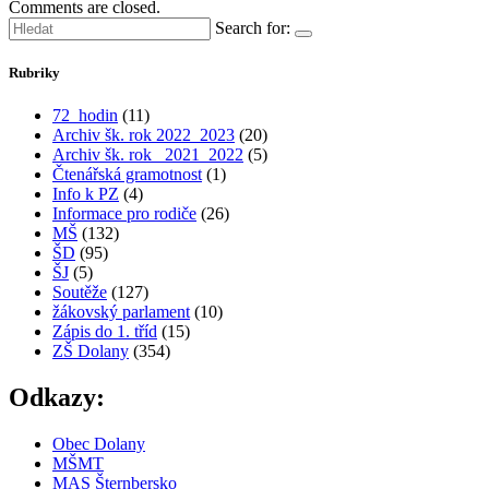
Comments are closed.
Search for:
Rubriky
72_hodin
(11)
Archiv šk. rok 2022_2023
(20)
Archiv šk. rok_ 2021_2022
(5)
Čtenářská gramotnost
(1)
Info k PZ
(4)
Informace pro rodiče
(26)
MŠ
(132)
ŠD
(95)
ŠJ
(5)
Soutěže
(127)
žákovský parlament
(10)
Zápis do 1. tříd
(15)
ZŠ Dolany
(354)
Odkazy:
Obec Dolany
MŠMT
MAS Šternbersko