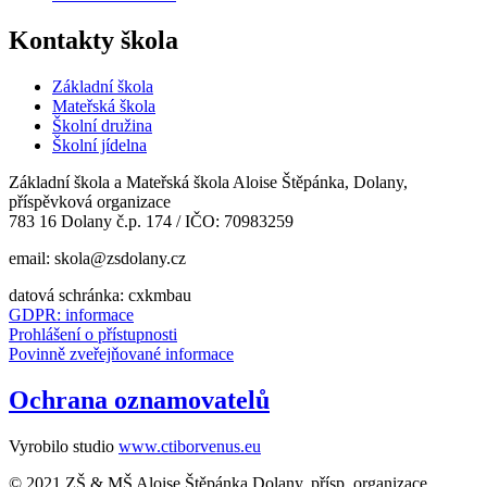
Kontakty škola
Základní škola
Mateřská škola
Školní družina
Školní jídelna
Základní škola a Mateřská škola Aloise Štěpánka, Dolany,
příspěvková organizace
783 16 Dolany č.p. 174 / IČO: 70983259
email: skola@zsdolany.cz
datová schránka: cxkmbau
GDPR: informace
Prohlášení o přístupnosti
Povinně zveřejňované informace
Ochrana oznamovatelů
Vyrobilo studio
www.ctiborvenus.eu
© 2021 ZŠ & MŠ Aloise Štěpánka Dolany, přísp. organizace