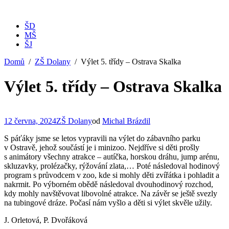
ŠD
MŠ
ŠJ
Domů
ZŠ Dolany
Výlet 5. třídy – Ostrava Skalka
Výlet 5. třídy – Ostrava Skalka
12 června, 2024
ZŠ Dolany
od
Michal Brázdil
S páťáky jsme se letos vypravili na výlet do zábavního parku
v Ostravě, jehož součástí je i minizoo. Nejdříve si děti prošly
s animátory všechny atrakce – autíčka, horskou dráhu, jump arénu,
skluzavky, prolézačky, rýžování zlata,… Poté následoval hodinový
program s průvodcem v zoo, kde si mohly děti zvířátka i pohladit a
nakrmit. Po výborném obědě následoval dvouhodinový rozchod,
kdy mohly navštěvovat libovolné atrakce. Na závěr se ještě svezly
na tubingové dráze. Počasí nám vyšlo a děti si výlet skvěle užily.
J. Orletová, P. Dvořáková