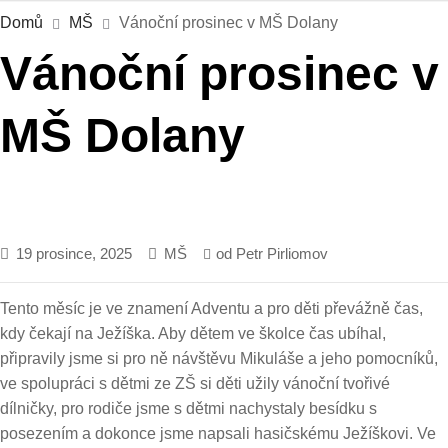
Domů
MŠ
Vánoční prosinec v MŠ Dolany
Vánoční prosinec v
MŠ Dolany
19 prosince, 2025
MŠ
od
Petr Pirliomov
Tento měsíc je ve znamení Adventu a pro děti převážně čas,
kdy čekají na Ježíška. Aby dětem ve školce čas ubíhal,
připravily jsme si pro ně návštěvu Mikuláše a jeho pomocníků,
ve spolupráci s dětmi ze ZŠ si děti užily vánoční tvořivé
dílničky, pro rodiče jsme s dětmi nachystaly besídku s
posezením a dokonce jsme napsali hasičskému Ježíškovi. Ve