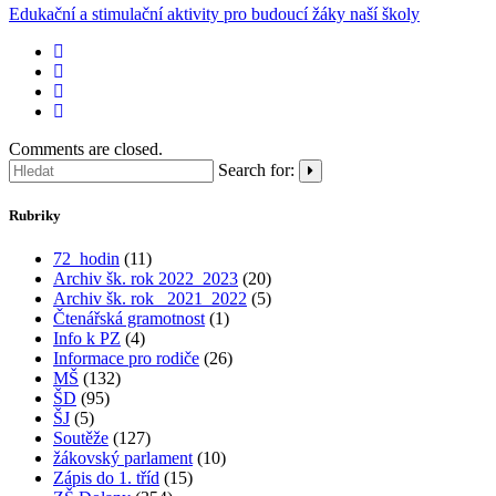
Edukační a stimulační aktivity pro budoucí žáky naší školy
Comments are closed.
Search for:
Rubriky
72_hodin
(11)
Archiv šk. rok 2022_2023
(20)
Archiv šk. rok_ 2021_2022
(5)
Čtenářská gramotnost
(1)
Info k PZ
(4)
Informace pro rodiče
(26)
MŠ
(132)
ŠD
(95)
ŠJ
(5)
Soutěže
(127)
žákovský parlament
(10)
Zápis do 1. tříd
(15)