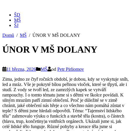
ŠD
MŠ
ŠJ
Domů
MŠ
ÚNOR V MŠ DOLANY
ÚNOR V MŠ DOLANY
11 března, 2026
MŠ
od
Petr Pirliomov
Zima, jedno ze čtyř ročních období, je dobou, kdy se vyskytuje sníh,
led a mráz. Vše je pokryté bílou peřinou vloček, které se třpytí, ale i
studí. Z vody se tvoří led, ze zamrzlých kapek se vytváří
rampouchy. I o tomto tématu jsme si s dětmi ve školce povídali. K
silným mrazům patří zimní oblečení. Proč je důležité se v zimě
chránit, jaké oblečení nás hřeje a co všechno nám pomáhá zůstat v
teple? S dětmi jsme hledali odpovědi. Téma: “Tajemství lidského
těla” zahrnovalo výuku o funkcích a stavbě těla (kostra), o částech
(hlava, trup, končetiny)a vnitřních orgánech. Ukázali jsme si, jak
celé lidské tělo funguje. Různé pohyby a kreace těla jsme si