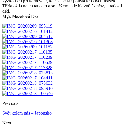
vyzkoušeli při karnevale, kde se sešla spousta krásných masek.
Třída ožila nejen tancem a soutěžemi, ale hlavně úsměvy a radostí
dětí.
Mgr. Mazalová Eva
Previous
Svět kolem nás – Japonsko
Next