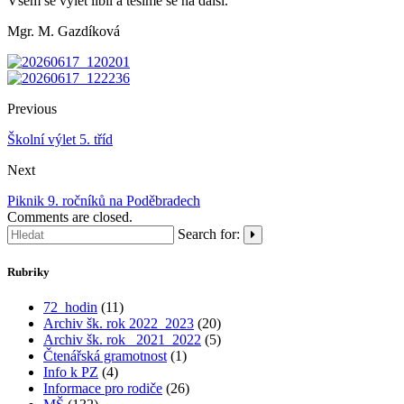
Všem se výlet líbil a těšíme se na další.
Mgr. M. Gazdíková
Previous
Školní výlet 5. tříd
Next
Piknik 9. ročníků na Poděbradech
Comments are closed.
Search for:
Rubriky
72_hodin
(11)
Archiv šk. rok 2022_2023
(20)
Archiv šk. rok_ 2021_2022
(5)
Čtenářská gramotnost
(1)
Info k PZ
(4)
Informace pro rodiče
(26)