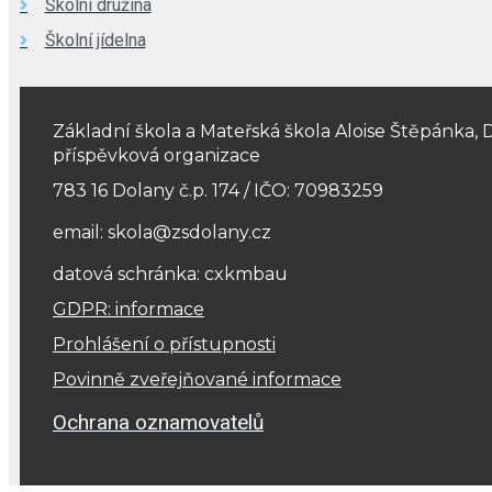
Školní družina
Školní jídelna
Základní škola a Mateřská škola Aloise Štěpánka, 
příspěvková organizace
783 16 Dolany č.p. 174 / IČO: 70983259
email: skola@zsdolany.cz
datová schránka: cxkmbau
GDPR: informace
Prohlášení o přístupnosti
Povinně zveřejňované informace
Ochrana oznamovatelů