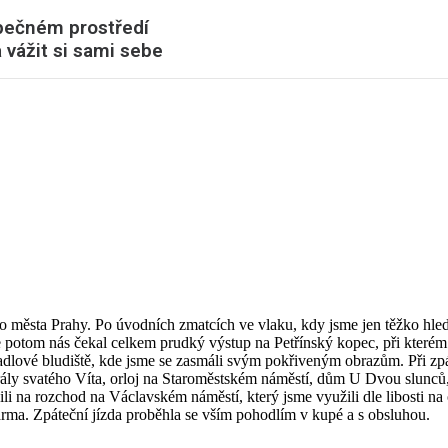
zpečném prostředí
 vážit si sami sebe
ního města Prahy. Po úvodních zmatcích ve vlaku, kdy jsme jen těžko hl
 ale potom nás čekal celkem prudký výstup na Petřínský kopec, při kterém 
adlové bludiště, kde jsme se zasmáli svým pokřiveným obrazům. Při zpát
edrály svatého Víta, orloj na Staroměstském náměstí, dům U Dvou slunců
ili na rozchod na Václavském náměstí, který jsme využili dle libosti 
arma. Zpáteční jízda proběhla se vším pohodlím v kupé a s obsluhou.