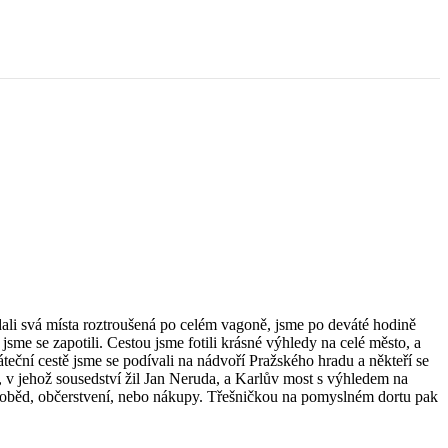
edali svá místa roztroušená po celém vagoně, jsme po deváté hodině
jsme se zapotili. Cestou jsme fotili krásné výhledy na celé město, a
eční cestě jsme se podívali na nádvoří Pražského hradu a někteří se
, v jehož sousedství žil Jan Neruda, a Karlův most s výhledem na
na oběd, občerstvení, nebo nákupy. Třešničkou na pomyslném dortu pak