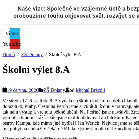
Naše vize: Společně ve vzájemné úctě a be
probouzíme touhu objevovat svět, rozvíjet se a
Vimeo
Youtube
Domů
ZŠ Dolany
Školní výlet 8.A
Školní výlet 8.A
19 června, 2026
ZŠ Dolany
od
Michal Brázdil
Ve středu 17. 6. se třída 8. A vydala na školní výlet do našeho hlav
dorazili do Prahy. Cestu na Petřín jsme si zkrátili jízdou v tramvaji,
tak nám výstup k vrcholu pěkně uběhl. Na Petříně jsme navštívili Zrc
vyfotili s hradní stráží. Dále jsme mohli obdivovat architekturu Kat
ostrov Kampa, kde mimo jiné bydlel i Jan Werich. Nejvíce jsme se těš
byl pobyt na nádraží v čekárně RJ, kde jsme si mohli dát zmrzlinu zd