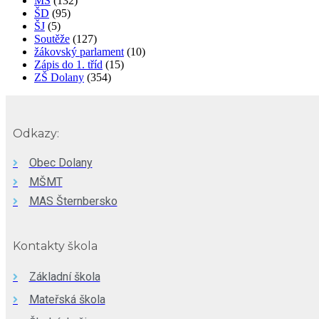
MŠ
(132)
ŠD
(95)
ŠJ
(5)
Soutěže
(127)
žákovský parlament
(10)
Zápis do 1. tříd
(15)
ZŠ Dolany
(354)
Odkazy:
Obec Dolany
MŠMT
MAS Šternbersko
Kontakty škola
Základní škola
Mateřská škola