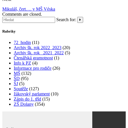
Mikuláš, čert…. v MŠ Véska
Comments are closed.
Search for:
Rubriky
72_hodin
(11)
Archiv šk. rok 2022_2023
(20)
Archiv šk. rok_ 2021_2022
(5)
Čtenářská gramotnost
(1)
Info k PZ
(4)
Informace pro rodiče
(26)
MŠ
(132)
ŠD
(95)
ŠJ
(5)
Soutěže
(127)
žákovský parlament
(10)
Zápis do 1. tříd
(15)
ZŠ Dolany
(354)