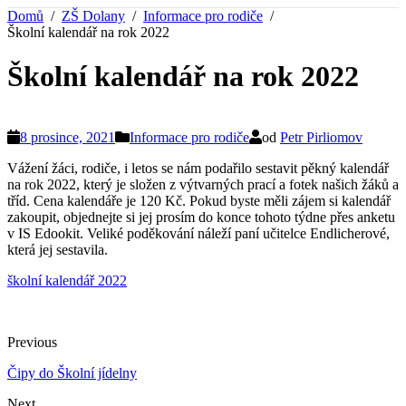
Domů
ZŠ Dolany
Informace pro rodiče
Školní kalendář na rok 2022
Školní kalendář na rok 2022
8 prosince, 2021
Informace pro rodiče
od
Petr Pirliomov
Vážení žáci, rodiče, i letos se nám podařilo sestavit pěkný kalendář
na rok 2022, který je složen z výtvarných prací a fotek našich žáků a
tříd. Cena kalendáře je 120 Kč. Pokud byste měli zájem si kalendář
zakoupit, objednejte si jej prosím do konce tohoto týdne přes anketu
v IS Edookit. Veliké poděkování náleží paní učitelce Endlicherové,
která jej sestavila.
školní kalendář 2022
Previous
Čipy do Školní jídelny
Next