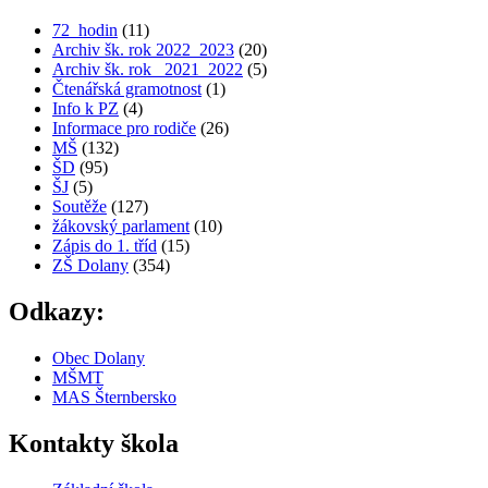
72_hodin
(11)
Archiv šk. rok 2022_2023
(20)
Archiv šk. rok_ 2021_2022
(5)
Čtenářská gramotnost
(1)
Info k PZ
(4)
Informace pro rodiče
(26)
MŠ
(132)
ŠD
(95)
ŠJ
(5)
Soutěže
(127)
žákovský parlament
(10)
Zápis do 1. tříd
(15)
ZŠ Dolany
(354)
Odkazy:
Obec Dolany
MŠMT
MAS Šternbersko
Kontakty škola