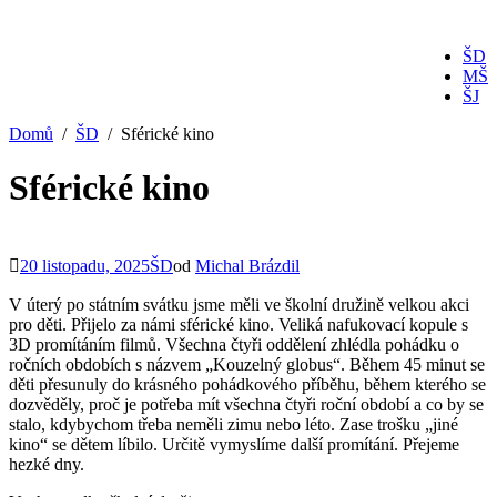
ŠD
MŠ
ŠJ
Domů
ŠD
Sférické kino
Sférické kino
20 listopadu, 2025
ŠD
od
Michal Brázdil
V úterý po státním svátku jsme měli ve školní družině velkou akci
pro děti. Přijelo za námi sférické kino. Veliká nafukovací kopule s
3D promítáním filmů. Všechna čtyři oddělení zhlédla pohádku o
ročních obdobích s názvem „Kouzelný globus“. Během 45 minut se
děti přesunuly do krásného pohádkového příběhu, během kterého se
dozvěděly, proč je potřeba mít všechna čtyři roční období a co by se
stalo, kdybychom třeba neměli zimu nebo léto. Zase trošku „jiné
kino“ se dětem líbilo. Určitě vymyslíme další promítání. Přejeme
hezké dny.