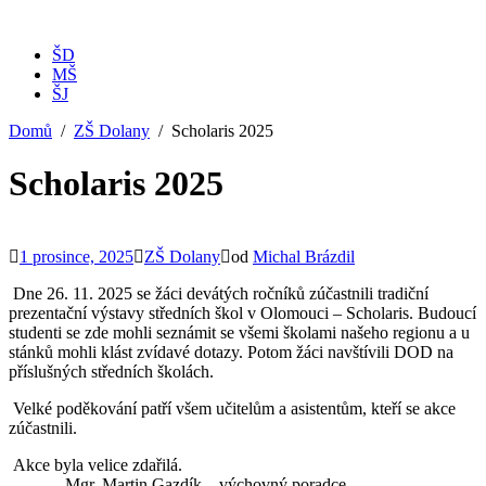
ŠD
MŠ
ŠJ
Domů
ZŠ Dolany
Scholaris 2025
Scholaris 2025
1 prosince, 2025
ZŠ Dolany
od
Michal Brázdil
Dne 26. 11. 2025 se žáci devátých ročníků zúčastnili tradiční
prezentační výstavy středních škol v Olomouci – Scholaris. Budoucí
studenti se zde mohli seznámit se všemi školami našeho regionu a u
stánků mohli klást zvídavé dotazy. Potom žáci navštívili DOD na
příslušných středních školách.
Velké poděkování patří všem učitelům a asistentům, kteří se akce
zúčastnili.
Akce byla velice zdařilá.
Mgr. Martin Gazdík – výchovný poradce