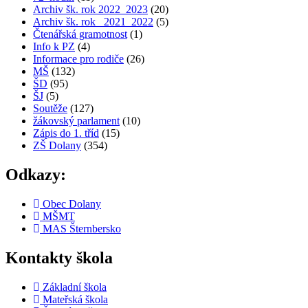
Archiv šk. rok 2022_2023
(20)
Archiv šk. rok_ 2021_2022
(5)
Čtenářská gramotnost
(1)
Info k PZ
(4)
Informace pro rodiče
(26)
MŠ
(132)
ŠD
(95)
ŠJ
(5)
Soutěže
(127)
žákovský parlament
(10)
Zápis do 1. tříd
(15)
ZŠ Dolany
(354)
Odkazy:
Obec Dolany
MŠMT
MAS Šternbersko
Kontakty škola
Základní škola
Mateřská škola