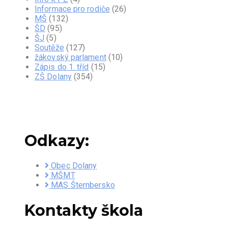
Informace pro rodiče
(26)
MŠ
(132)
ŠD
(95)
ŠJ
(5)
Soutěže
(127)
žákovský parlament
(10)
Zápis do 1. tříd
(15)
ZŠ Dolany
(354)
Odkazy:
Obec Dolany
MŠMT
MAS Šternbersko
Kontakty škola