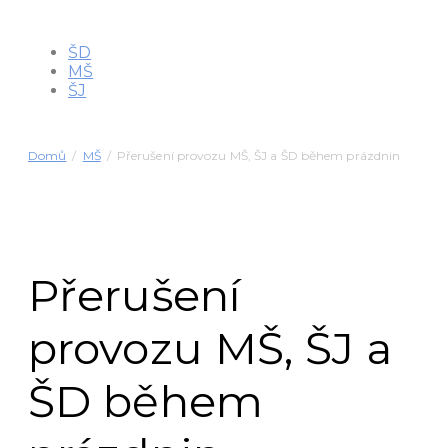
ŠD
MŠ
ŠJ
Domů
MŠ
Přerušení provozu MŠ, ŠJ a ŠD během prázdnin
Přerušení
provozu MŠ, ŠJ a
ŠD během