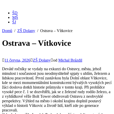
ŠD
MŠ
ŠJ
Domů
ZŠ Dolany
Ostrava – Vítkovice
Ostrava – Vítkovice
11 června, 2026
ZŠ Dolany
od
Michal Brázdil
Deváté ročníky se vydaly na exkurzi do Ostravy, města, jehož
minulost i současnost jsou neodmyslitelně spjaty s uhlím, železem a
lidskou pracovitostí. První zastávkou byla Dolní oblast Vítkovice,
kde se mezi monumentálními konstrukcemi bývalých vysokých pecí
žáci doslova dotkli historie průmyslu v tomto kraji. Při prohlídce
vysoké pece č. 1 se dozvěděli, jak se z železné rudy rodilo železo, a
z vyhlídkové věže Bolt Tower obdivovali Ostravu z neobvyklé
perspektivy. Výhled na město i okolní krajinu doplnil poutavý
výklad o historii Vítkovic a životě lidí, kteří zde po generace
pracovali.