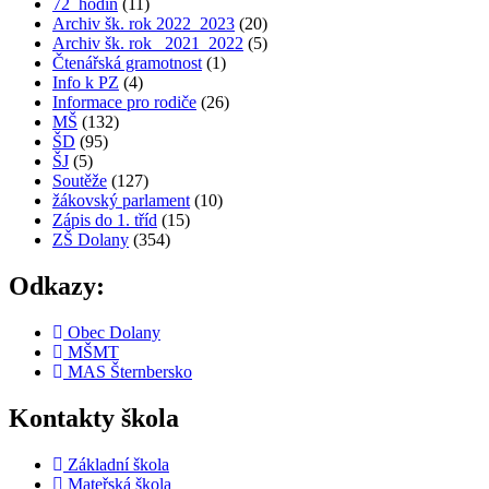
72_hodin
(11)
Archiv šk. rok 2022_2023
(20)
Archiv šk. rok_ 2021_2022
(5)
Čtenářská gramotnost
(1)
Info k PZ
(4)
Informace pro rodiče
(26)
MŠ
(132)
ŠD
(95)
ŠJ
(5)
Soutěže
(127)
žákovský parlament
(10)
Zápis do 1. tříd
(15)
ZŠ Dolany
(354)
Odkazy:
Obec Dolany
MŠMT
MAS Šternbersko
Kontakty škola
Základní škola
Mateřská škola