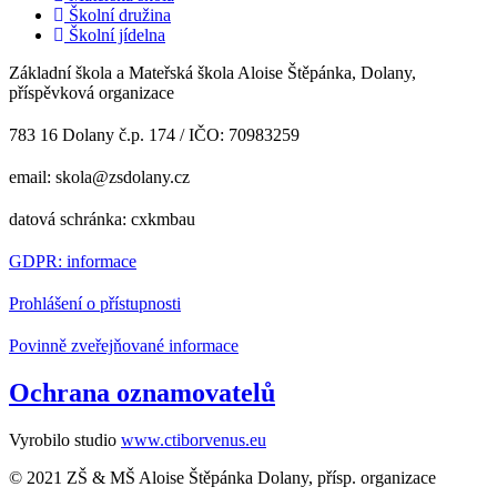
Školní družina
Školní jídelna
Základní škola a Mateřská škola Aloise Štěpánka, Dolany,
příspěvková organizace
783 16 Dolany č.p. 174 / IČO: 70983259
email: skola@zsdolany.cz
datová schránka: cxkmbau
GDPR: informace
Prohlášení o přístupnosti
Povinně zveřejňované informace
Ochrana oznamovatelů
Vyrobilo studio
www.ctiborvenus.eu
© 2021 ZŠ & MŠ Aloise Štěpánka Dolany, přísp. organizace