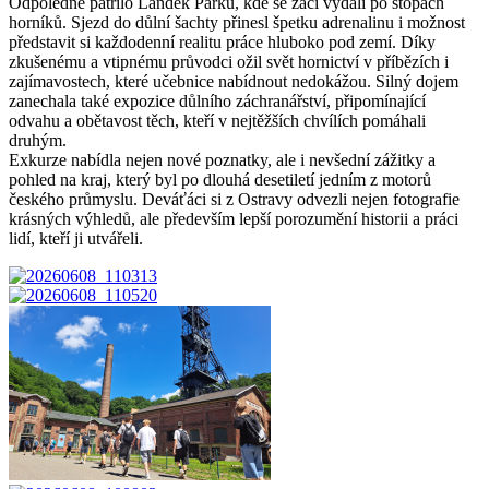
Odpoledne patřilo Landek Parku, kde se žáci vydali po stopách
horníků. Sjezd do důlní šachty přinesl špetku adrenalinu i možnost
představit si každodenní realitu práce hluboko pod zemí. Díky
zkušenému a vtipnému průvodci ožil svět hornictví v příbězích i
zajímavostech, které učebnice nabídnout nedokážou. Silný dojem
zanechala také expozice důlního záchranářství, připomínající
odvahu a obětavost těch, kteří v nejtěžších chvílích pomáhali
druhým.
Exkurze nabídla nejen nové poznatky, ale i nevšední zážitky a
pohled na kraj, který byl po dlouhá desetiletí jedním z motorů
českého průmyslu. Deváťáci si z Ostravy odvezli nejen fotografie
krásných výhledů, ale především lepší porozumění historii a práci
lidí, kteří ji utvářeli.