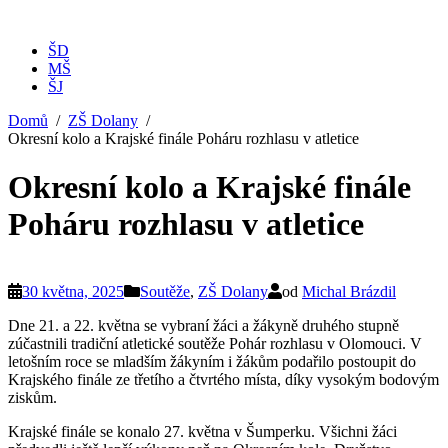
ŠD
MŠ
ŠJ
Domů
ZŠ Dolany
Okresní kolo a Krajské finále Poháru rozhlasu v atletice
Okresní kolo a Krajské finále
Poháru rozhlasu v atletice
30 května, 2025
Soutěže
,
ZŠ Dolany
od
Michal Brázdil
Dne 21. a 22. května se vybraní žáci a žákyně druhého stupně
zúčastnili tradiční atletické soutěže Pohár rozhlasu v Olomouci. V
letošním roce se mladším žákyním i žákům podařilo postoupit do
Krajského finále ze třetího a čtvrtého místa, díky vysokým bodovým
ziskům.
Krajské finále se konalo 27. května v Šumperku. Všichni žáci