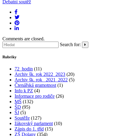
Debatní soutěž
Comments are closed.
Search for:
Rubriky
72_hodin
(11)
Archiv šk. rok 2022_2023
(20)
Archiv šk. rok_ 2021_2022
(5)
Čtenářská gramotnost
(1)
Info k PZ
(4)
Informace pro rodiče
(26)
MŠ
(132)
ŠD
(95)
ŠJ
(5)
Soutěže
(127)
žákovský parlament
(10)
Zápis do 1. tříd
(15)
ZŠ Dolany
(354)