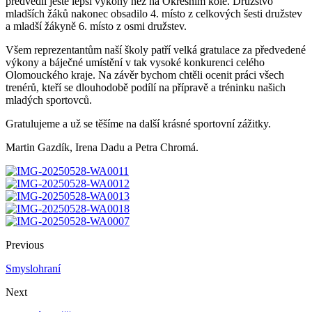
předvedli ještě lepší výkony než na Okresním kole. Družstvo
mladších žáků nakonec obsadilo 4. místo z celkových šesti družstev
a mladší žákyně 6. místo z osmi družstev.
Všem reprezentantům naší školy patří velká gratulace za předvedené
výkony a báječné umístění v tak vysoké konkurenci celého
Olomouckého kraje. Na závěr bychom chtěli ocenit práci všech
trenérů, kteří se dlouhodobě podílí na přípravě a tréninku našich
mladých sportovců.
Gratulujeme a už se těšíme na další krásné sportovní zážitky.
Martin Gazdík, Irena Dadu a Petra Chromá.
Previous
Smyslohraní
Next