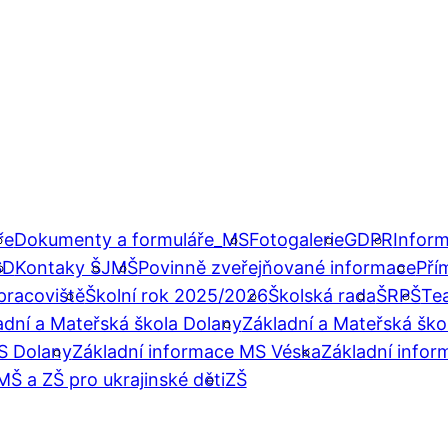
ře
Dokumenty a formuláře_MS
Fotogalerie
GDPR
Inform
ŠD
Kontaky ŠJ
MŠ
Povinně zveřejňované informace
Pří
pracoviště
Školní rok 2025/2026
Školská rada
ŠRPŠ
Te
adní a Mateřská škola Dolany
Základní a Mateřská ško
S Dolany
Základní informace MS Véska
Základní infor
MŠ a ZŠ pro ukrajinské děti
ZŠ