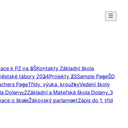
ace k PZ na SŠ
Kontakty Základní škola
městské tábory 2024
Projekty ZS
Sample Page
ŠD
achers Page
Třídy, výuka, kroužky
Vedení školy
la Dolany_2
Základní a Mateřská škola Dolany_3
mace o škole
Žákovský parlament
Zápis do 1. tříd