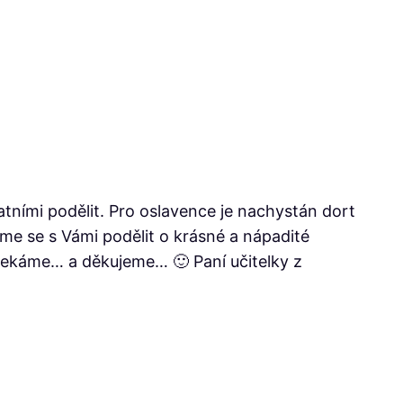
statními podělit. Pro oslavence je nachystán dort
eme se s Vámi podělit o krásné a nápadité
mekáme… a děkujeme… 🙂 Paní učitelky z