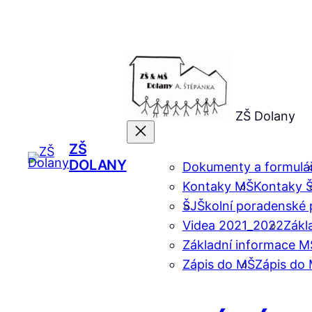
Přeskočit
na
obsah
ZŠ Dolany
ZŠ
DOLANY
Dokumenty a formulá
Kontaky MŠ
Kontaky 
ŠJ
Školní poradenské 
Videa 2021_2022
Zákl
Základní informace M
Zápis do MŠ
Zápis do 