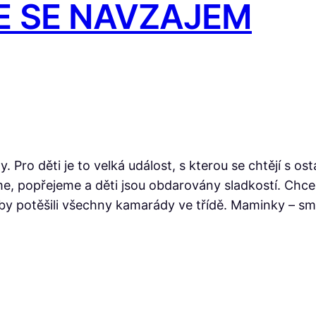
 SE NAVZAJEM
y. Pro děti je to velká událost, s kterou se chtějí s o
áme, popřejeme a děti jsou obdarovány sladkostí. Chc
aby potěšili všechny kamarády ve třídě. Maminky – s