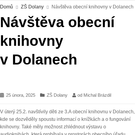
Domů
ZŠ Dolany
Návštěva obecní knihovny v Dolanech
Návštěva obecní
knihovny
v Dolanech
25 února, 2025
ZŠ Dolany
od
Michal Brázdil
V úterý 25.2. navštívily děti ze 3.A obecní knihovnu v Dolanech,
kde se dozvěděly spoustu informací o knížkách a o fungování
knihovny. Také měly možnost zhlédnout výstavu o
audioknihách, která probíhala v prostorách obecního úřadu.