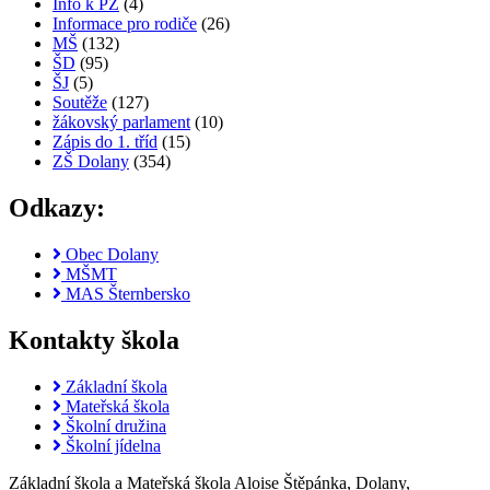
Info k PZ
(4)
Informace pro rodiče
(26)
MŠ
(132)
ŠD
(95)
ŠJ
(5)
Soutěže
(127)
žákovský parlament
(10)
Zápis do 1. tříd
(15)
ZŠ Dolany
(354)
Odkazy:
Obec Dolany
MŠMT
MAS Šternbersko
Kontakty škola
Základní škola
Mateřská škola
Školní družina
Školní jídelna
Základní škola a Mateřská škola Aloise Štěpánka, Dolany,