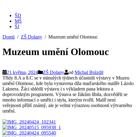
ŠD
MŠ
ŠJ
Domů
ZŠ Dolany
Muzeum umění Olomouc
Muzeum umění Olomouc
21 května, 2024
ZŠ Dolany
od
Michal Brázdil
Třídy 8.A a 8.C se v minulých týdnech účastnili výstavy v Muzeu
umění Olomouc, kde byla vystavena díla maďarského malíře Lázslo
Laknera. Žáci shlédli výstavu i s výkladem pana lektora a
doprovodným programem. Výstava se žákům líbila, dozvěděli se
mnoho informací o umělci i stylu, kterým tvořil. Malíř není
veřejnosti příliš známý, ale je velmi výraznou osobností výtvarného
umění.