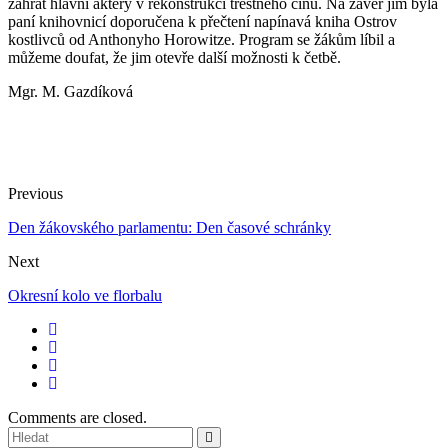
zahrát hlavní aktéry v rekonstrukci trestného činu. Na závěr jim byla
paní knihovnicí doporučena k přečtení napínavá kniha Ostrov
kostlivců od Anthonyho Horowitze. Program se žákům líbil a
můžeme doufat, že jim otevře další možnosti k četbě.
Mgr. M. Gazdíková
Previous
Den žákovského parlamentu: Den časové schránky
Next
Okresní kolo ve florbalu
Comments are closed.