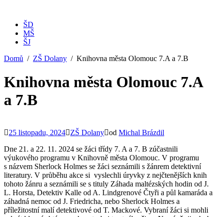
ŠD
MŠ
ŠJ
Domů
ZŠ Dolany
Knihovna města Olomouc 7.A a 7.B
Knihovna města Olomouc 7.A
a 7.B
25 listopadu, 2024
ZŠ Dolany
od
Michal Brázdil
Dne 21. a 22. 11. 2024 se žáci třídy 7. A a 7. B zúčastnili
výukového programu v Knihovně města Olomouc. V programu
s názvem Sherlock Holmes se žáci seznámili s žánrem detektivní
literatury. V průběhu akce si vyslechli úryvky z nejčtenějších knih
tohoto žánru a seznámili se s tituly Záhada maltézských hodin od J.
L. Horsta, Detektiv Kalle od A. Lindgrenové Čtyři a půl kamaráda a
záhadná nemoc od J. Friedricha, nebo Sherlock Holmes a
příležitostní malí detektivové od T. Mackové. Vybraní žáci si mohli