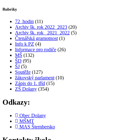
Rubriky
72_hodin
(11)
Archiv šk. rok 2022_2023
(20)
Archiv šk. rok_ 2021_2022
(5)
Čtenářská gramotnost
(1)
Info k PZ
(4)
Informace pro rodiče
(26)
MŠ
(132)
ŠD
(95)
ŠJ
(5)
Soutěže
(127)
žákovský parlament
(10)
Zápis do 1. tříd
(15)
ZŠ Dolany
(354)
Odkazy:
Obec Dolany
MŠMT
MAS Šternbersko
Kontakty škola