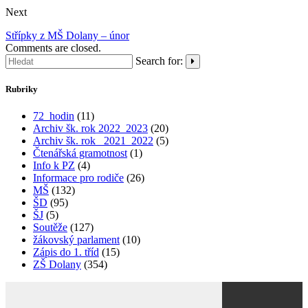
Next
Střípky z MŠ Dolany – únor
Comments are closed.
Search for:
Rubriky
72_hodin
(11)
Archiv šk. rok 2022_2023
(20)
Archiv šk. rok_ 2021_2022
(5)
Čtenářská gramotnost
(1)
Info k PZ
(4)
Informace pro rodiče
(26)
MŠ
(132)
ŠD
(95)
ŠJ
(5)
Soutěže
(127)
žákovský parlament
(10)
Zápis do 1. tříd
(15)
ZŠ Dolany
(354)