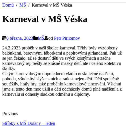
Domů
MŠ
Karneval v MŠ Véska
Karneval v MŠ Véska
6 března, 2023
MŠ
od
Petr Pirliomov
24.2.2023 proběh v naší školce karneval. Třídy byly vyzdobeny
balónkami, barevnými fáborkami a papírovými girlandami. Pak už
se jen čekalo, až se dostaví děti ve svých kostýmech a začne
karnevalový rej. Sešly se krásné masky dětí, ale i celého kolektivu
školky.
Celým karnevalovým dopolednem vládlo neskutečné nadšení,
pohoda, všude byl slyšet smích a radost nejen dětí. Děti společně
soutěžily, hrály hry, také proběhlo karnevalové tancování. Všichni
jsme si tento den moc užili a děti odcházely domů plné nadšení a z
karnevalu si odnesly sladkou odměnu a diplomy.
Previous
Střípky z MŠ Dolany – leden