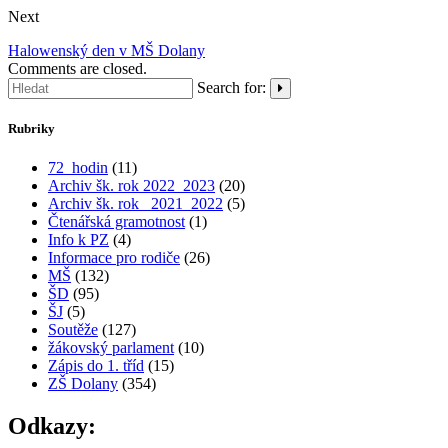
Next
Halowenský den v MŠ Dolany
Comments are closed.
Search for:
Rubriky
72_hodin
(11)
Archiv šk. rok 2022_2023
(20)
Archiv šk. rok_ 2021_2022
(5)
Čtenářská gramotnost
(1)
Info k PZ
(4)
Informace pro rodiče
(26)
MŠ
(132)
ŠD
(95)
ŠJ
(5)
Soutěže
(127)
žákovský parlament
(10)
Zápis do 1. tříd
(15)
ZŠ Dolany
(354)
Odkazy: