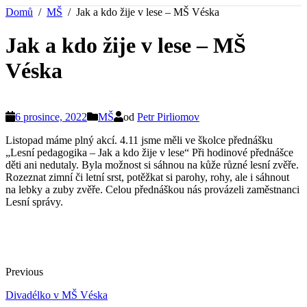
Domů
MŠ
Jak a kdo žije v lese – MŠ Véska
Jak a kdo žije v lese – MŠ
Véska
6 prosince, 2022
MŠ
od
Petr Pirliomov
Listopad máme plný akcí. 4.11 jsme měli ve školce přednášku
„Lesní pedagogika – Jak a kdo žije v lese“ Při hodinové přednášce
děti ani nedutaly. Byla možnost si sáhnou na kůže různé lesní zvěře.
Rozeznat zimní či letní srst, potěžkat si parohy, rohy, ale i sáhnout
na lebky a zuby zvěře. Celou přednáškou nás provázeli zaměstnanci
Lesní správy.
Previous
Divadélko v MŠ Véska