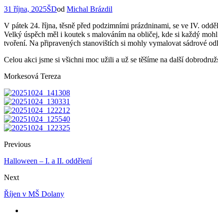
31 října, 2025
ŠD
od
Michal Brázdil
V pátek 24. října, těsně před podzimními prázdninami, se ve IV. oddě
Velký úspěch měl i koutek s malováním na obličej, kde si každý mohl ne
tvoření. Na připravených stanovištích si mohly vymalovat sádrové od
Celou akci jsme si všichni moc užili a už se těšíme na další dobrodružs
Morkesová Tereza
Previous
Halloween – I. a II. oddělení
Next
Říjen v MŠ Dolany