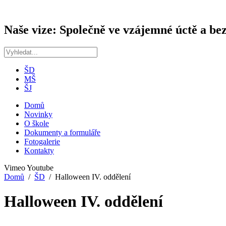
Naše vize: Společně ve vzájemné úctě a bez
ŠD
MŠ
ŠJ
Domů
Novinky
O škole
Dokumenty a formuláře
Fotogalerie
Kontakty
Vimeo
Youtube
Domů
ŠD
Halloween IV. oddělení
Halloween IV. oddělení