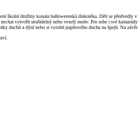
lení školní družiny konala halloweenská diskotéka. Děti se předvedly v 
chat vytvořit strašidelný nebo veselý motiv. Pro sebe i své kamarády si
litky duchů a dýní nebo si vyrobit papírového ducha na špejli. Na záv
tví.