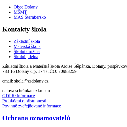
Obec Dolany
MŠMT
MAS Šternbersko
Kontakty škola
Základní škola
Mateřská škola
Školní družina
Školní jídelna
Základní škola a Mateřská škola Aloise Štěpánka, Dolany, příspěvko
783 16 Dolany č.p. 174 / IČO: 70983259
email: skola@zsdolany.cz
datová schránka: cxkmbau
GDPR: informace
Prohlášení o přístupnosti
Povinně zveřejňované informace
Ochrana oznamovatelů