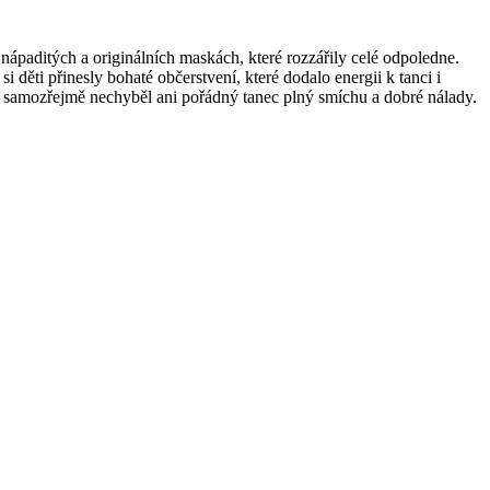
nápaditých a originálních maskách, které rozzářily celé odpoledne.
 děti přinesly bohaté občerstvení, které dodalo energii k tanci i
ěr samozřejmě nechyběl ani pořádný tanec plný smíchu a dobré nálady.