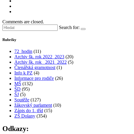
Comments are closed.
Search for:
Rubriky
72_hodin
(11)
Archiv šk. rok 2022_2023
(20)
Archiv šk. rok_ 2021_2022
(5)
Čtenářská gramotnost
(1)
Info k PZ
(4)
Informace pro rodiče
(26)
MŠ
(132)
ŠD
(95)
ŠJ
(5)
Soutěže
(127)
žákovský parlament
(10)
Zápis do 1. tříd
(15)
ZŠ Dolany
(354)
Odkazy: