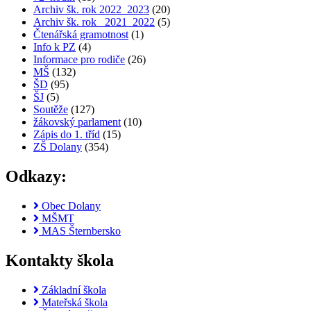
Archiv šk. rok 2022_2023
(20)
Archiv šk. rok_ 2021_2022
(5)
Čtenářská gramotnost
(1)
Info k PZ
(4)
Informace pro rodiče
(26)
MŠ
(132)
ŠD
(95)
ŠJ
(5)
Soutěže
(127)
žákovský parlament
(10)
Zápis do 1. tříd
(15)
ZŠ Dolany
(354)
Odkazy:
Obec Dolany
MŠMT
MAS Šternbersko
Kontakty škola
Základní škola
Mateřská škola