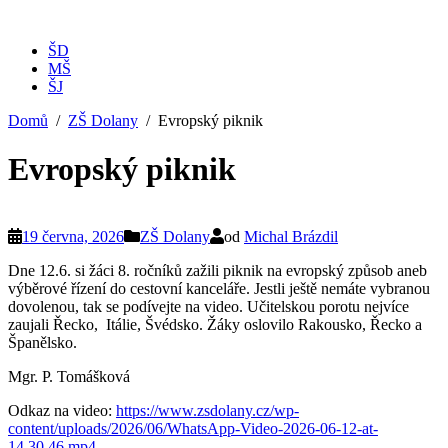
ŠD
MŠ
ŠJ
Domů
ZŠ Dolany
Evropský piknik
Evropský piknik
19 června, 2026
ZŠ Dolany
od
Michal Brázdil
Dne 12.6. si žáci 8. ročníků zažili piknik na evropský způsob aneb
výběrové řízení do cestovní kanceláře. Jestli ještě nemáte vybranou
dovolenou, tak se podívejte na video. Učitelskou porotu nejvíce
zaujali Řecko, Itálie, Švédsko. Žáky oslovilo Rakousko, Řecko a
Španělsko.
Mgr. P. Tomášková
Odkaz na video:
https://www.zsdolany.cz/wp-
content/uploads/2026/06/WhatsApp-Video-2026-06-12-at-
14.30.46.mp4