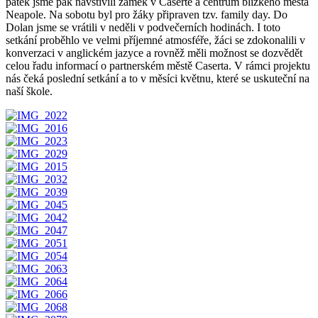
pátek jsme pak navštívili zámek v Casertě a centrum blízkého města
Neapole. Na sobotu byl pro žáky připraven tzv. family day. Do
Dolan jsme se vrátili v neděli v podvečerních hodinách. I toto
setkání proběhlo ve velmi příjemné atmosféře, žáci se zdokonalili v
konverzaci v anglickém jazyce a rovněž měli možnost se dozvědět
celou řadu informací o partnerském městě Caserta. V rámci projektu
nás čeká poslední setkání a to v měsíci květnu, které se uskuteční na
naší škole.