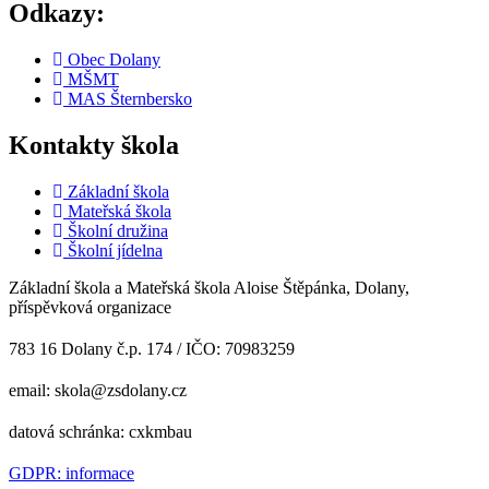
Odkazy:
Obec Dolany
MŠMT
MAS Šternbersko
Kontakty škola
Základní škola
Mateřská škola
Školní družina
Školní jídelna
Základní škola a Mateřská škola Aloise Štěpánka, Dolany,
příspěvková organizace
783 16 Dolany č.p. 174 / IČO: 70983259
email: skola@zsdolany.cz
datová schránka: cxkmbau
GDPR: informace