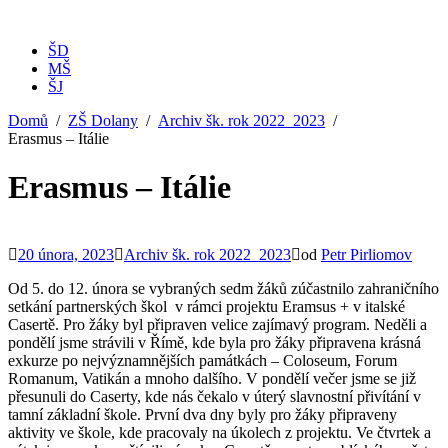
ŠD
MŠ
ŠJ
Domů
ZŠ Dolany
Archiv šk. rok 2022_2023
Erasmus – Itálie
Erasmus – Itálie
20 února, 2023
Archiv šk. rok 2022_2023
od
Petr Pirliomov
Od 5. do 12. února se vybraných sedm žáků zúčastnilo zahraničního
setkání partnerských škol v rámci projektu Eramsus + v italské
Casertě. Pro žáky byl připraven velice zajímavý program. Neděli a
pondělí jsme strávili v Římě, kde byla pro žáky připravena krásná
exkurze po nejvýznamnějších památkách – Coloseum, Forum
Romanum, Vatikán a mnoho dalšího. V pondělí večer jsme se již
přesunuli do Caserty, kde nás čekalo v úterý slavnostní přivítání v
tamní základní škole. První dva dny byly pro žáky připraveny
aktivity ve škole, kde pracovaly na úkolech z projektu. Ve čtvrtek a