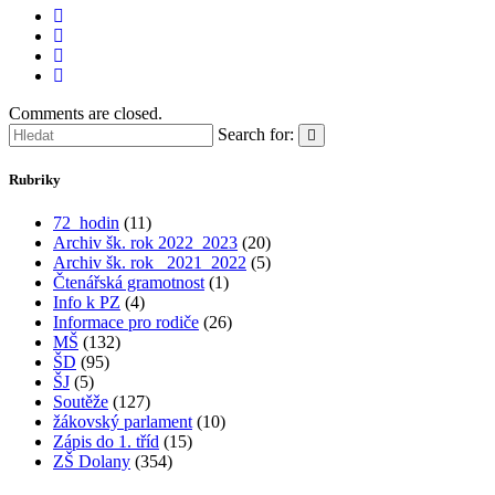
Comments are closed.
Search for:
Rubriky
72_hodin
(11)
Archiv šk. rok 2022_2023
(20)
Archiv šk. rok_ 2021_2022
(5)
Čtenářská gramotnost
(1)
Info k PZ
(4)
Informace pro rodiče
(26)
MŠ
(132)
ŠD
(95)
ŠJ
(5)
Soutěže
(127)
žákovský parlament
(10)
Zápis do 1. tříd
(15)
ZŠ Dolany
(354)