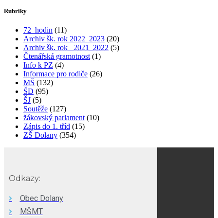
Rubriky
72_hodin
(11)
Archiv šk. rok 2022_2023
(20)
Archiv šk. rok_ 2021_2022
(5)
Čtenářská gramotnost
(1)
Info k PZ
(4)
Informace pro rodiče
(26)
MŠ
(132)
ŠD
(95)
ŠJ
(5)
Soutěže
(127)
žákovský parlament
(10)
Zápis do 1. tříd
(15)
ZŠ Dolany
(354)
Odkazy:
Obec Dolany
MŠMT