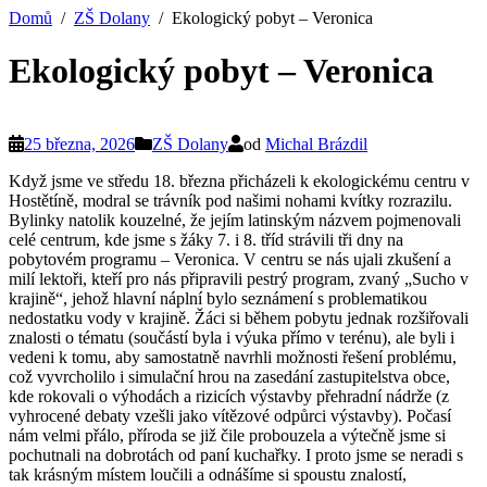
Domů
ZŠ Dolany
Ekologický pobyt – Veronica
Ekologický pobyt – Veronica
25 března, 2026
ZŠ Dolany
od
Michal Brázdil
Když jsme ve středu 18. března přicházeli k ekologickému centru v
Hostětíně, modral se trávník pod našimi nohami kvítky rozrazilu.
Bylinky natolik kouzelné, že jejím latinským názvem pojmenovali
celé centrum, kde jsme s žáky 7. i 8. tříd strávili tři dny na
pobytovém programu – Veronica. V centru se nás ujali zkušení a
milí lektoři, kteří pro nás připravili pestrý program, zvaný „Sucho v
krajině“, jehož hlavní náplní bylo seznámení s problematikou
nedostatku vody v krajině. Žáci si během pobytu jednak rozšiřovali
znalosti o tématu (součástí byla i výuka přímo v terénu), ale byli i
vedeni k tomu, aby samostatně navrhli možnosti řešení problému,
což vyvrcholilo i simulační hrou na zasedání zastupitelstva obce,
kde rokovali o výhodách a rizicích výstavby přehradní nádrže (z
vyhrocené debaty vzešli jako vítězové odpůrci výstavby). Počasí
nám velmi přálo, příroda se již čile probouzela a výtečně jsme si
pochutnali na dobrotách od paní kuchařky. I proto jsme se neradi s
tak krásným místem loučili a odnášíme si spoustu znalostí,