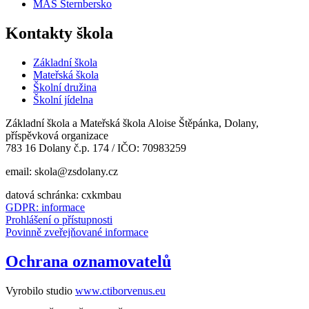
MAS Šternbersko
Kontakty škola
Základní škola
Mateřská škola
Školní družina
Školní jídelna
Základní škola a Mateřská škola Aloise Štěpánka, Dolany,
příspěvková organizace
783 16 Dolany č.p. 174 / IČO: 70983259
email: skola@zsdolany.cz
datová schránka: cxkmbau
GDPR: informace
Prohlášení o přístupnosti
Povinně zveřejňované informace
Ochrana oznamovatelů
Vyrobilo studio
www.ctiborvenus.eu