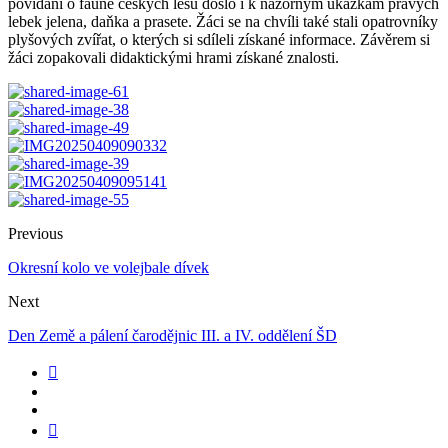
povídání o fauně českých lesů došlo i k názorným ukázkám pravých
lebek jelena, daňka a prasete. Žáci se na chvíli také stali opatrovníky
plyšových zvířat, o kterých si sdíleli získané informace. Závěrem si
žáci zopakovali didaktickými hrami získané znalosti.
Previous
Okresní kolo ve volejbale dívek
Next
Den Země a pálení čarodějnic III. a IV. oddělení ŠD