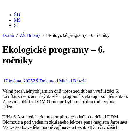
ŠD
MŠ
ŠJ
Domů
ZŠ Dolany
Ekologické programy – 6. ročníky
Ekologické programy – 6.
ročníky
7 května, 2025
ZŠ Dolany
od
Michal Brázdil
Velmi prosluněných jarních dnů uprostřed dubna využili žáci 6.
ročníků k realizacím výukových programů s ekologickou tématikou.
Z pestré nabídky DDM Olomouc byl pro každou třídu vybrán
jeden.
Třída 6.A se vydala do prostor přírodovědného oddělení DDM
Olomouc a pod vedením zkušeného lektora pana magistra Jaroslava
Marxe se dozvěděla mnohé zajímavé o bezobratlých živočiších