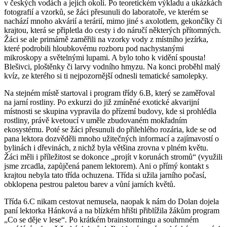
v českých vodách a jejich okolí. Po teoretickém výkladu a ukázkách
fotografií a vzorků, se žáci přesunuli do laboratoře, ve kterém se
nachází mnoho akvárií a terárií, mimo jiné s axolotlem, gekončíky či
krajtou, která se připletla do cesty i do náručí některých přítomných.
Žáci se ale primárně zaměřili na vzorky vody z místního jezírka,
které podrobili hloubkovému rozboru pod nachystanými
mikroskopy a světelnými lupami. A bylo toho k vidění spousta!
Blešivci, ploštěnky či larvy vodního hmyzu. Na konci proběhl malý
kvíz, ze kterého si ti nejpozornější odnesli tematické samolepky.
Na stejném místě startoval i program třídy 6.B, který se zaměřoval
na jarní rostliny. Po exkurzi do již zmíněné exotické akvarijní
místnosti se skupina vypravila do přízemí budovy, kde si prohlédla
rostliny, právě kvetoucí v uměle zbudovaném mokřadním
ekosystému. Poté se žáci přesunuli do přilehlého rozária, kde se od
pana lektora dozvěděli mnoho užitečných informací a zajímavostí o
bylinách i dřevinách, z nichž byla většina zrovna v plném květu.
Žáci měli i příležitost se dokonce „projít v korunách stromů“ (využili
jsme zrcadla, zapůjčená panem lektorem). Ani o přímý kontakt s
krajtou nebyla tato třída ochuzena. Třída si užila jarního počasí,
obklopena pestrou paletou barev a vůní jarních květů.
Třída 6.C nikam cestovat nemusela, naopak k nám do Dolan dojela
paní lektorka Hánková a na blízkém hřišti přiblížila žákům program
„Co se děje v lese“. Po krátkém brainstormingu a souhrnném