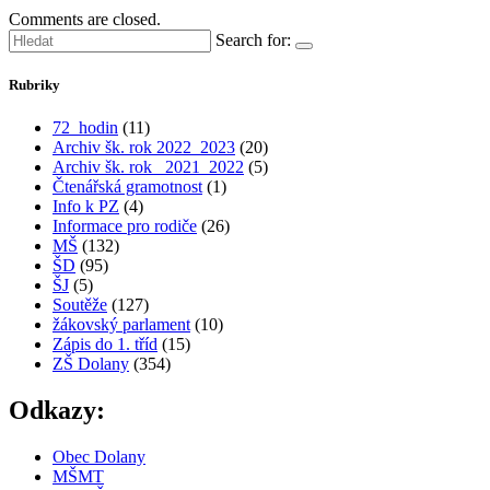
Comments are closed.
Search for:
Rubriky
72_hodin
(11)
Archiv šk. rok 2022_2023
(20)
Archiv šk. rok_ 2021_2022
(5)
Čtenářská gramotnost
(1)
Info k PZ
(4)
Informace pro rodiče
(26)
MŠ
(132)
ŠD
(95)
ŠJ
(5)
Soutěže
(127)
žákovský parlament
(10)
Zápis do 1. tříd
(15)
ZŠ Dolany
(354)
Odkazy:
Obec Dolany
MŠMT