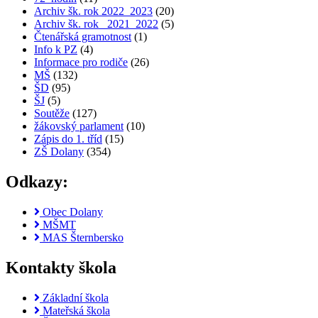
Archiv šk. rok 2022_2023
(20)
Archiv šk. rok_ 2021_2022
(5)
Čtenářská gramotnost
(1)
Info k PZ
(4)
Informace pro rodiče
(26)
MŠ
(132)
ŠD
(95)
ŠJ
(5)
Soutěže
(127)
žákovský parlament
(10)
Zápis do 1. tříd
(15)
ZŠ Dolany
(354)
Odkazy:
Obec Dolany
MŠMT
MAS Šternbersko
Kontakty škola
Základní škola
Mateřská škola