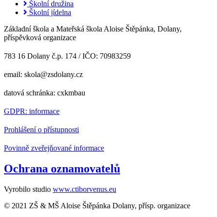
Školní družina
Školní jídelna
Základní škola a Mateřská škola Aloise Štěpánka, Dolany,
příspěvková organizace
783 16 Dolany č.p. 174 / IČO: 70983259
email: skola@zsdolany.cz
datová schránka: cxkmbau
GDPR: informace
Prohlášení o přístupnosti
Povinně zveřejňované informace
Ochrana oznamovatelů
Vyrobilo studio
www.ctiborvenus.eu
© 2021 ZŠ & MŠ Aloise Štěpánka Dolany, přísp. organizace