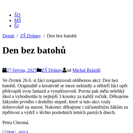
ŠD
MŠ
ŠJ
Domů
ZŠ Dolany
Den bez batohů
Den bez batohů
27 června, 2025
ZŠ Dolany
od
Michal Brázdil
Ve čtvrtek 26.6. si žáci zorganizovali oblíbenou akci: Den bez
batohů. Originalitě a kreativitě se meze nekladly a někteří žáci opět
překvapili svou fantazií a vynalézavostí. Porota pak měla nelehký
úkol a vyhodnotila ty nejlepší 3 kousky za každý ročník. Děkujeme
žákyním prvního i druhého stupně, které si tuto akci vzaly
dobrovolně na starost. Nakonec děkujeme i zúčastněným žákům za
trpělivost a výdrž v těchto posledních letních parných dnech.
Petra Chromá.