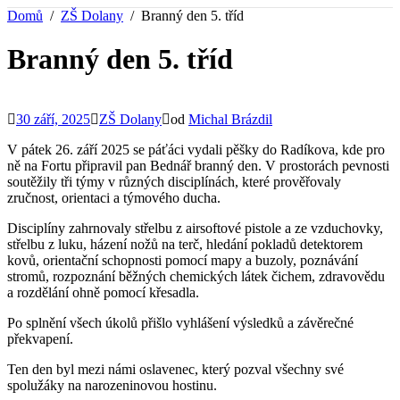
Domů
ZŠ Dolany
Branný den 5. tříd
Branný den 5. tříd
30 září, 2025
ZŠ Dolany
od
Michal Brázdil
V pátek 26. září 2025 se páťáci vydali pěšky do Radíkova, kde pro
ně na Fortu připravil pan Bednář branný den. V prostorách pevnosti
soutěžily tři týmy v různých disciplínách, které prověřovaly
zručnost, orientaci a týmového ducha.
Disciplíny zahrnovaly střelbu z airsoftové pistole a ze vzduchovky,
střelbu z luku, házení nožů na terč, hledání pokladů detektorem
kovů, orientační schopnosti pomocí mapy a buzoly, poznávání
stromů, rozpoznání běžných chemických látek čichem, zdravovědu
a rozdělání ohně pomocí křesadla.
Po splnění všech úkolů přišlo vyhlášení výsledků a závěrečné
překvapení.
Ten den byl mezi námi oslavenec, který pozval všechny své
spolužáky na narozeninovou hostinu.